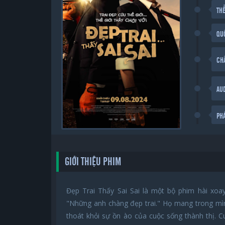
THỂ
QU
CH
AU
PH
GIỚI THIỆU PHIM
Đẹp Trai Thấy Sai Sai là một bộ phim hài xoa
"Những anh chàng đẹp trai." Họ mang trong mì
thoát khỏi sự ồn ào của cuộc sống thành thị. C