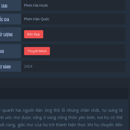
Phim Hài Hước
 LOẠI
Phim Hàn Quốc
ỐC GIA
Bản Đẹp
ẤT LƯỢNG
Thuyết Minh
DIO
2024
ÁT HÀNH
y quanh hai người đàn ông thô lỗ nhưng chân chất, tự xưng là
nh ước mơ được sống ở vùng nông thôn yên bình, nơi họ có thể
uối cùng, giấc mơ của họ trở thành hiện thực khi họ chuyển đến