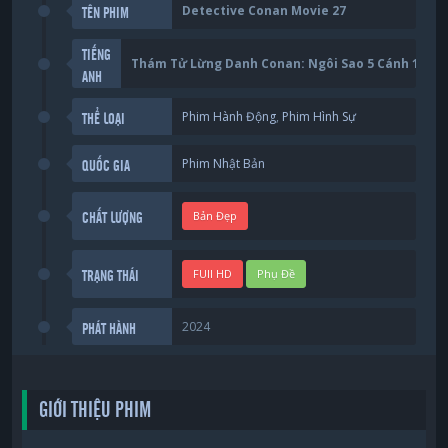
Detective Conan Movie 27
TÊN PHIM
TIẾNG
Thám Tử Lừng Danh Conan: Ngôi Sao 5 Cánh 1 Tri
ANH
Phim Hành Động
,
Phim Hình Sự
THỂ LOẠI
Phim Nhật Bản
QUỐC GIA
Bản Đẹp
CHẤT LƯỢNG
FUll HD
Phụ Đề
TRẠNG THÁI
2024
PHÁT HÀNH
GIỚI THIỆU PHIM