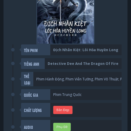
Địch Nhân Kiệt: Lôi Hỏa Huyền Long
TÊN PHIM
Detective Dee And The Dragon Of Fire
TIẾNG ANH
THỂ
Phim Hành Động
,
Phim Viễn Tưỡng
,
Phim Võ Thuật
,
Phim 
LOẠI
Phim Trung Quốc
QUỐC GIA
Bản Đẹp
CHẤT LƯỢNG
Phụ Đề
AUDIO