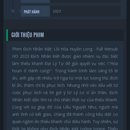
2023
PHÁT HÀNH
GIỚI THIỆU PHIM
Phim Địch Nhân Kiệt: Lôi Hỏa Huyền Long - Full Vietsub
HD 2023 Địch Nhân Kiệt được giao nhiệm vụ đặc biệt
làm thiếu khanh Đại Lý Tự để giải quyết vụ việc \"Hỏa
hoạn ở Hành cung\". Trong hành trình làm sáng tỏ bí
ẩn, anh gặp rất nhiều trở ngại từ một lực lượng thù địch
bí ẩn, thậm chí bị phục kích. Nhưng nhờ vào dấu vết từ
cuộc phục kích và lời gợi ý từ Lý cư sĩ ẩn thân, Địch
Nhân Kiệt dần tìm ra chủ nhân thật sự của thiếu khanh.
Cùng với sự giúp đỡ của Liễu Nguyệt Như, người mà
anh tình cờ kết giao, chàng đã thành công tiêu diệt cơ
quan ngầm do thiếu khanh chủ điều hành. Tuy nhiên, sự
thật lại không như Địch Nhân Kiệt tưởng tượng. Thiếu