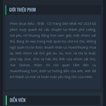
GIỚI THIỆU PHIM
Phim Đoạt Kiêu - 夺骄 - Cổ Trang Mới Nhất HD 2024 bộ
phim xoay quanh kể câu chuyện tại thành phố Leling,
nơi phụ nữ thượng đẳng hơn nam giới, một nhóm sát
thủ đang ẩn náu trong một quán trọ chờ trả thù, không
ngờ quán trọ lại được doanh nhân Lu Huaishhuang mua
lại. Một nhóm sát thủ giỏi rìu, rìu, móc và nĩa bị buộc
phải tập chơi, chơi và hát, thủ lĩnh của nhóm sát thủ,
Yue Qishan, thậm chí còn quan tâm đến Lu
Huaishhuang hơn, dưới sự hướng dẫn của anh, anh đã
trở thành số một và hoàn toàn yêu ông chủ của mình.
DIỄN VIÊN