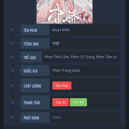
Đoạt Kiêu
TÊN PHIM
夺骄
TIẾNG ANH
Phim Tình Cảm
,
Phim Cổ Trang
,
Phim Tâm Lý
THỂ LOẠI
Phim Trung Quốc
QUỐC GIA
Bản Đẹp
CHẤT LƯỢNG
Tập 20
Phụ Đề
TRẠNG THÁI
2024
PHÁT HÀNH