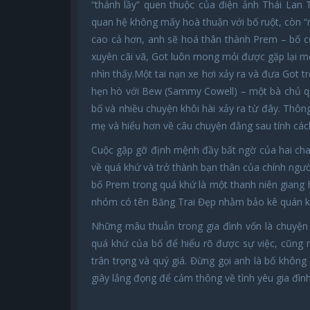
“thánh lầy” quen thuộc của điện ảnh Thái Lan
quan hệ không mấy hoà thuận với bố ruột, còn “
cao cả hơn, anh sẽ hoá thân thành Prem – bố c
xuyên cãi vã, Got luôn mong mỏi được gặp lại m
nhìn thấy.Một tai nạn xe hơi xảy ra và đưa Got 
hẹn hò với Bew (Sammy Cowell) – một bà chủ quán
bố và nhiều chuyện khôi hài xảy ra từ đây. Thôn
mẹ và hiểu hơn về câu chuyện đằng sau tính các
Cuộc gặp gỡ định mệnh đầy bất ngờ của hai cha 
về quá khứ và trở thành bạn thân của chính ngườ
bố Prem trong quá khứ là một thanh niên giang 
nhóm có tên Băng Trai Đẹp nhằm bảo kê quán ka
Những mâu thuẫn trong gia đình vốn là chuyện 
quá khứ của bố để hiểu rõ được sự việc, cũng n
trân trọng và quý giá. Đừng gọi anh là bố khôn
giây lắng đọng để cảm thông về tình yêu gia đình