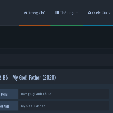
Trang Chủ
Thể Loại
Quốc Gia
à Bố - My God! Father (2020)
Đừng Gọi Anh Là Bố
N PHIM
My God! Father
ẾNG ANH