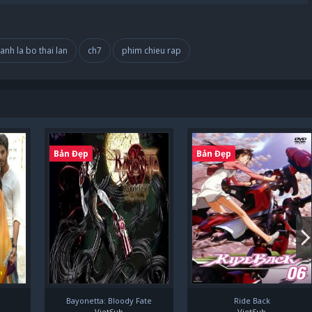
anh la bo thai lan
ch7
phim chieu rap
Bản Đẹp
Bản Đẹp
Bayonetta: Bloody Fate
Ride Back
VietSub
VietSub