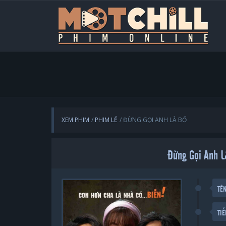
XEM PHIM
PHIM LẺ
ĐỪNG GỌI ANH LÀ BỐ
Đừng Gọi Anh L
TÊ
TI