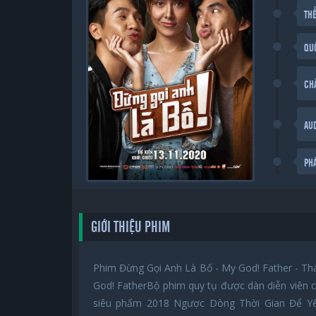
THỂ
QU
CH
AU
PH
GIỚI THIỆU PHIM
Phim Đừng Gọi Anh Là Bố - My God! Father - Thá
God! FatherBộ phim quy tụ được dàn diễn viên 
siêu phẩm 2018 Ngược Dòng Thời Gian Để Y