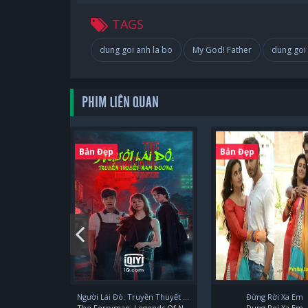
TAGS
dung goi anh la bo
My God! Father
dung goi 
PHIM LIÊN QUAN
Bản Đẹp
Bản Đẹp
Người Lái Đò: Truyền Thuyết Nam Dương
Đừng Rời Xa Em
The Ferryman: Legends Of Nanyang
Dung Roi Xa Em