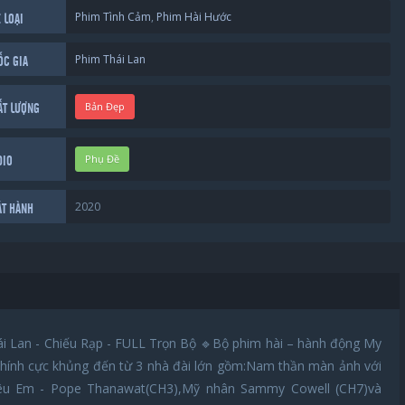
Phim Tình Cảm
,
Phim Hài Hước
 LOẠI
Phim Thái Lan
ỐC GIA
Bản Đẹp
ẤT LƯỢNG
Phụ Đề
DIO
2020
ÁT HÀNH
i Lan - Chiếu Rạp - FULL Trọn Bộ 🔹️Bộ phim hài – hành động My
chính cực khủng đến từ 3 nhà đài lớn gồm:Nam thần màn ảnh với
êu Em - Pope Thanawat(CH3),Mỹ nhân Sammy Cowell (CH7)và