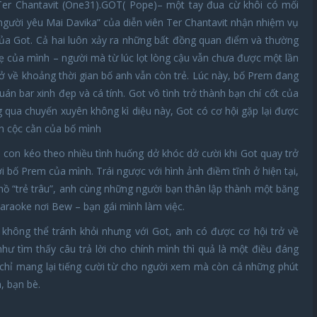
 Ter Chantavit (One31).GOT( Pope)– một tay đua cừ khôi có mối
người yêu Mai Davika” của diễn viên Ter Chantavit nhận nhiệm vụ
ủa Got. Cả hai luôn xảy ra những bất đồng quan điểm và thường
ẹ của mình – người mà từ lúc lọt lòng cậu vẫn chưa được một lần
trở về khoảng thời gian bố anh vẫn còn trẻ. Lúc này, bố Prem đang
 bar xinh đẹp và cá tính. Got vô tình trở thành bạn chí cốt của
g qua chuyến xuyên không kì diệu này, Got có cơ hội gặp lại được
h cộc cằn của bố mình
con kéo theo nhiều tình huống dở khóc dở cười khi Got quay trở
i bố Prem của mình. Trái ngược với hình ảnh điềm tĩnh ở hiện tại,
hồ “trẻ trâu”, anh cùng những người bạn thân lập thành một băng
raoke nơi Bew – bạn gái mình làm việc.
không thể tránh khỏi nhưng với Got, anh có được cơ hội trở về
hư tìm thấy câu trả lời cho chính mình thì quả là một điều đáng
g chỉ mang lại tiếng cười từ cho người xem mà còn cả những phút
, bạn bè.