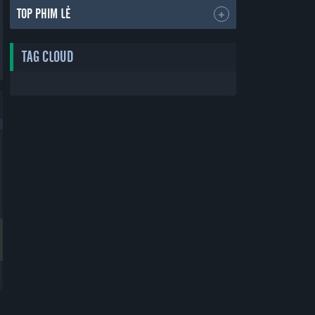
TOP PHIM LẺ
TAG CLOUD
Bản Đẹp
Bản Đẹp
Thẻ Bạn Trai
Yêu Phải Bạn Trai Sao Bắc Đẩu
Boyfriend Card
Vietsub