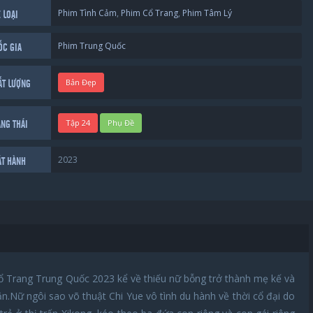
Phim Tình Cảm
,
Phim Cổ Trang
,
Phim Tâm Lý
 LOẠI
Phim Trung Quốc
ỐC GIA
Bản Đẹp
ẤT LƯỢNG
Tập 24
Phụ Đề
ẠNG THÁI
2023
ÁT HÀNH
 Trang Trung Quốc 2023 kể về thiếu nữ bỗng trở thành mẹ kế và
n.Nữ ngôi sao võ thuật Chi Yue vô tình du hành về thời cổ đại do