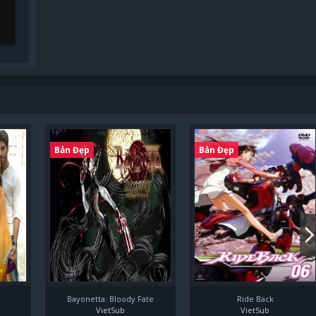
Bản Đẹp
Bản Đẹp
Bayonetta: Bloody Fate
Ride Back
VietSub
VietSub