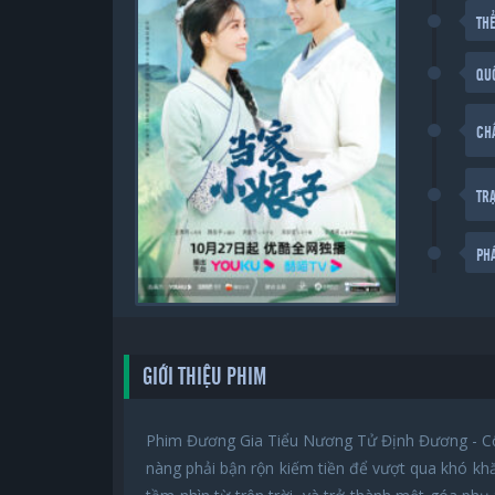
THỂ
QU
CH
TR
PH
GIỚI THIỆU PHIM
Phim Đương Gia Tiểu Nương Tử Định Đương - Cổ
nàng phải bận rộn kiếm tiền để vượt qua khó khă