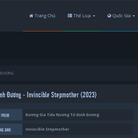
Trang Chủ
Thể Loại
Quốc Gia
H ĐƯƠNG
ịnh Đương - Invincible Stepmother (2023)
Đương Gia Tiểu Nương Tử Định Đương
N PHIM
Invincible Stepmother
ẾNG ANH