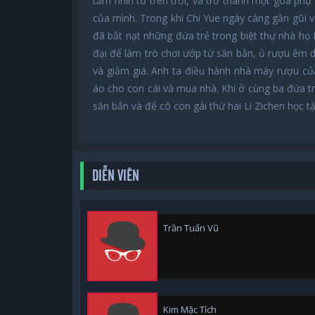
tầm nhìn từ trên trời, và trở thành một góa phụ 
của mình. Trong khi Chi Yue ngày càng gần gũi 
đã bắt nạt những đứa trẻ trong biệt thự nhà họ 
đại để làm trò chơi ướp từ săn bắn, ủ rượu êm
và giảm giá. Anh ta điều hành nhà máy rượu của
áo cho con cái và mua nhà. Khi ở cùng ba đứa tr
săn bắn và để cô con gái thứ hai Li Zichen học 
DIỄN VIÊN
Trần Tuấn Vũ
Kim Mặc Tích