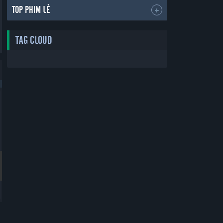
TOP PHIM LẺ
TAG CLOUD
Bản Đẹp
Bản Đẹp
Thẻ Bạn Trai
Yêu Phải Bạn Trai Sao Bắc Đẩu
Boyfriend Card
Vietsub