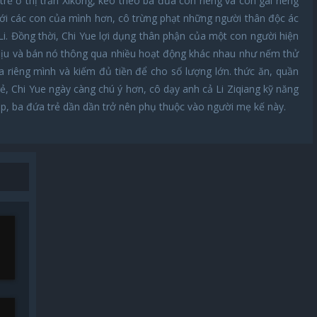
trẻ ở thị trấn Xikong, kéo theo ba đứa con riêng và con gái riêng
với các con của mình hơn, cô trừng phạt những người thân độc ác
Li. Đồng thời, Chi Yue lợi dụng thân phận của một con người hiện
 dịu và bán nó thông qua nhiều hoạt động khác nhau như nếm thử
 riêng mình và kiếm đủ tiền để cho số lượng lớn. thức ăn, quần
ẻ, Chi Yue ngày càng chú ý hơn, cô dạy anh cả Li Ziqiang kỹ năng
tập, ba đứa trẻ dần dần trở nên phụ thuộc vào người mẹ kế này.