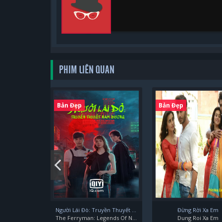
PHIM LIÊN QUAN
Bản Đẹp
Bản Đẹp
Người Lái Đò: Truyền Thuyết Nam Dương
Đừng Rời Xa Em
The Ferryman: Legends Of Nanyang
Dung Roi Xa Em