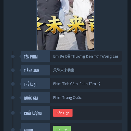
Em Bé Dễ Thương Đến Từ Tương Lai
TÊN PHIM
天降未来萌宝
TIẾNG ANH
Phim Tình Cảm
,
Phim Tâm Lý
THỂ LOẠI
Phim Trung Quốc
QUỐC GIA
Bản Đẹp
CHẤT LƯỢNG
Phụ Đề
AUDIO