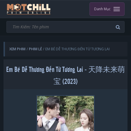
Danh Mục
XEM PHIM
PHIM LẺ
EM BÉ DỄ THƯƠNG ĐẾN TỪ TƯƠNG LAI
Em Bé Dễ Thương Đến Từ Tương Lai - 天降未来萌
宝 (2023)