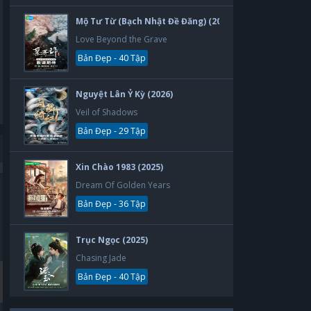
Mộ Tư Từ (Bạch Nhật Đề Đăng) (2026)
Love Beyond the Grave
Bản Đẹp - 40 Tập
Nguyệt Lân Ỷ Kỳ (2026)
Veil of Shadows
Bản Đẹp - 29 Tập
Xin Chào 1983 (2025)
Dream Of Golden Years
Bản Đẹp
Bản Đẹp
Bản Đẹp - 36 Tập
Trục Ngọc (2025)
Chasing Jade
Bản Đẹp - 40 Tập