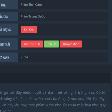
Phim Tình Cảm
 LOẠI
Phim Trung Quốc
ỐC GIA
Bản Đẹp
ẤT LƯỢNG
Tập 16-16TM
Phụ Đề
Thuyết Minh
ẠNG THÁI
2024
ÁT HÀNH
 gái trẻ đầy nhiệt huyết và đam mê về nghề trồng nho. Cô từ
sinh sống để tiếp quản vườn nho của ông nội vừa qua đời. Tại đây,
u kín bấy lâu nay: một phần vườn nho ẩn chứa một loại nho quý
t vô nhị.