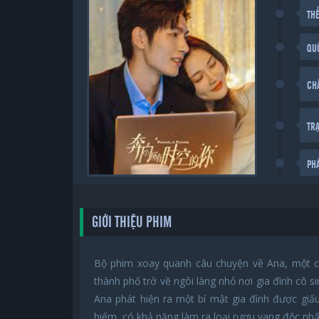
THỂ
QU
CH
TR
PH
GIỚI THIỆU PHIM
Bộ phim xoay quanh câu chuyện về Ana, một cô
thành phố trở về ngôi làng nhỏ nơi gia đình cô 
Ana phát hiện ra một bí mật gia đình được giấ
hiếm, có khả năng làm ra loại rượu vang độc nhấ