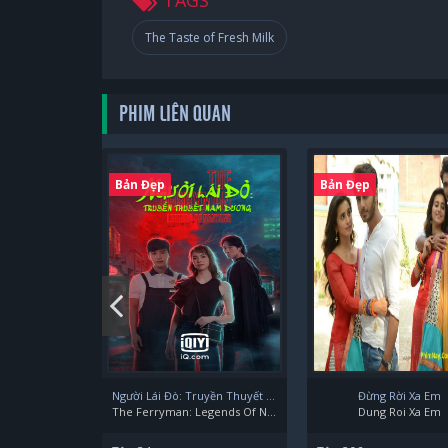
The Taste of Fresh Milk
Noon Thunyaphat Inyawilert
PHIM LIÊN QUAN
Praewa Putticha Boonyamas
Bản Đẹp
Bản Đẹp
Người Lái Đò: Truyền Thuyết Nam Dương
Đừng Rời Xa Em
The Ferryman: Legends Of Nanyang
Dung Roi Xa Em