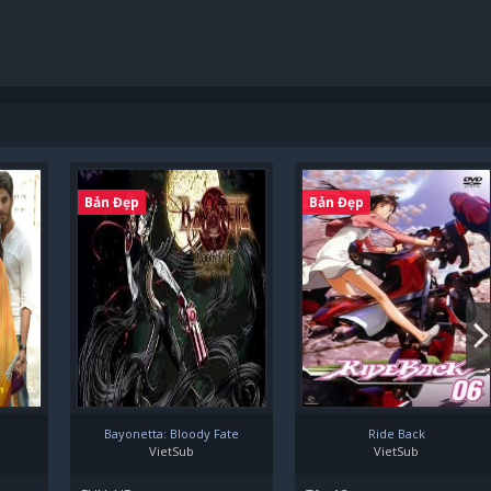
Bản Đẹp
Bản Đẹp
Bayonetta: Bloody Fate
Ride Back
VietSub
VietSub