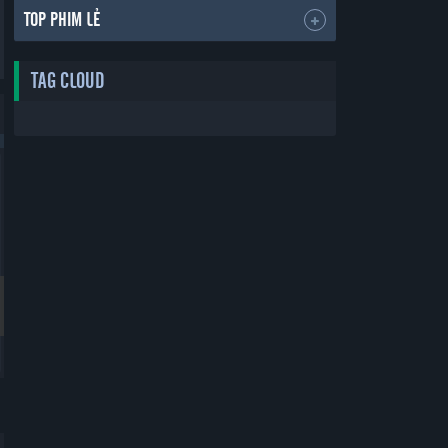
TOP PHIM LẺ
TAG CLOUD
Bản Đẹp
Bản Đẹp
Thẻ Bạn Trai
Yêu Phải Bạn Trai Sao Bắc Đẩu
Boyfriend Card
Vietsub