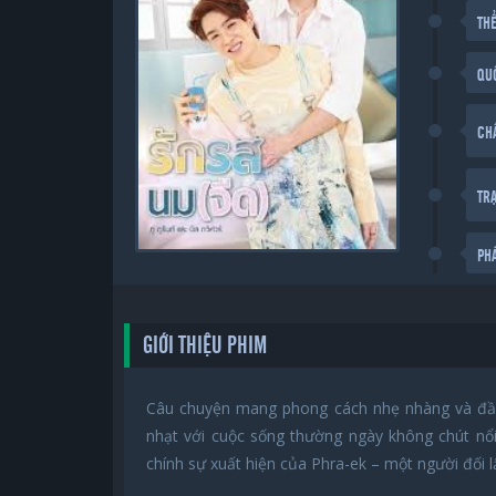
THỂ
QU
CH
TR
PH
GIỚI THIỆU PHIM
Câu chuyện mang phong cách nhẹ nhàng và đầy
nhạt với cuộc sống thường ngày không chút nổ
chính sự xuất hiện của Phra-ek – một người đối l