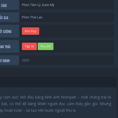
Phim Tâm Lý
,
Đam Mỹ
 LOẠI
Phim Thái Lan
ỐC GIA
Bản Đẹp
ẤT LƯỢNG
Tập 10
Phụ Đề
ẠNG THÁI
2025
ÁT HÀNH
 cảm xúc! Mở đầu bằng hình ảnh Nomjuet – một chàng trai tẻ
i bật, có thể dễ dàng khiến người đọc cảm thấy gần gũi. Nhưng
ập hoàn toàn – lại tạo nên bước ngoặt thú vị.