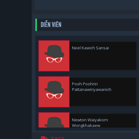
DIỄN VIÊN
Neel Kawich Sansai
Pooh Poohrin
Pattanawiriyawanich
Newton Waiyakorn
Wongkhakaew
TAGS