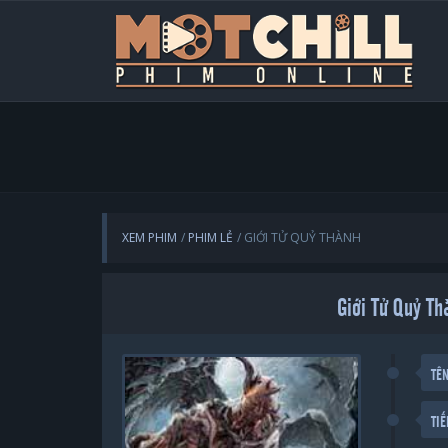
XEM PHIM
PHIM LẺ
GIỚI TỬ QUỶ THÀNH
Giới Tử Quỷ Th
TÊ
TI