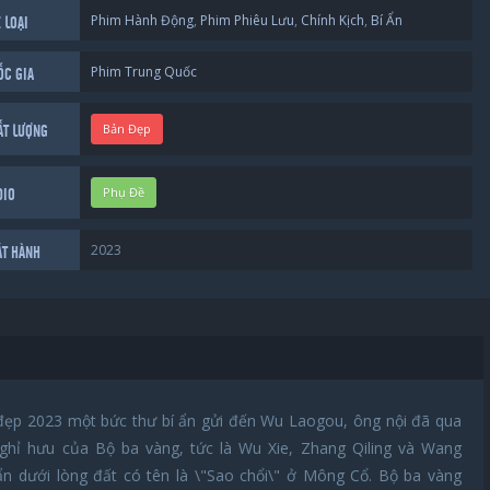
Phim Hành Động
,
Phim Phiêu Lưu
,
Chính Kịch
,
Bí Ẩn
 LOẠI
Phim Trung Quốc
ỐC GIA
Bản Đẹp
ẤT LƯỢNG
Phụ Đề
DIO
2023
ÁT HÀNH
 đẹp 2023 một bức thư bí ẩn gửi đến Wu Laogou, ông nội đã qua
ghỉ hưu của Bộ ba vàng, tức là Wu Xie, Zhang Qiling và Wang
ẩn dưới lòng đất có tên là \"Sao chổi\" ở Mông Cổ. Bộ ba vàng