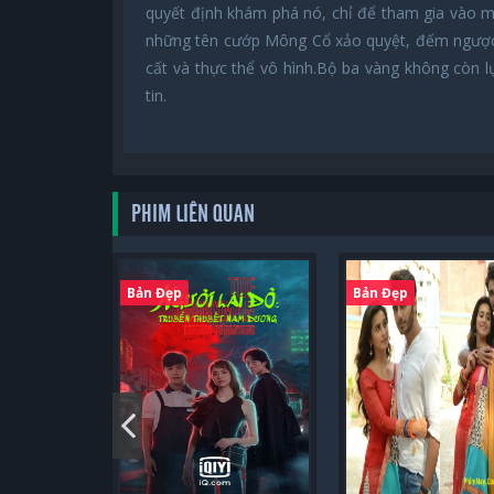
quyết định khám phá nó, chỉ để tham gia vào m
những tên cướp Mông Cổ xảo quyệt, đếm ngược đ
cất và thực thể vô hình.Bộ ba vàng không còn 
tin.
PHIM LIÊN QUAN
Bản Đẹp
Bản Đẹp