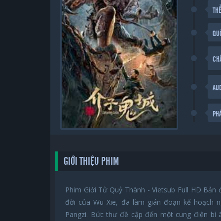
THỂ
QU
CH
AU
PH
GIỚI THIỆU PHIM
Phim Giới Tử Quỷ Thành - Vietsub Full HD Bản
đời của Wu Xie, đã làm gián đoạn kế hoạch n
Pangzi. Bức thư đề cập đến một cung điện bí 