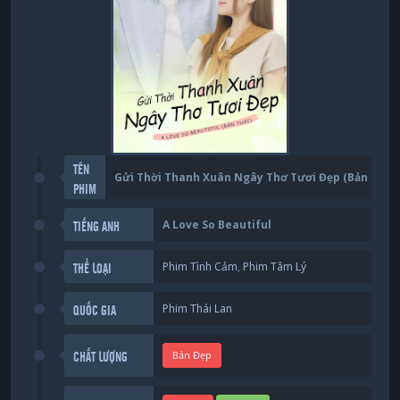
TÊN
Gửi Thời Thanh Xuân Ngây Thơ Tươi Đẹp (Bản Thái)
PHIM
A Love So Beautiful
TIẾNG ANH
Phim Tình Cảm
,
Phim Tâm Lý
THỂ LOẠI
Phim Thái Lan
QUỐC GIA
Bản Đẹp
CHẤT LƯỢNG