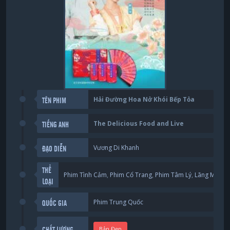
Hải Đường Hoa Nở Khói Bếp Tỏa
TÊN PHIM
The Delicious Food and Live
TIẾNG ANH
Vương Di Khanh
ĐẠO DIỄN
THỂ
Phim Tình Cảm
,
Phim Cổ Trang
,
Phim Tâm Lý
,
Lãng Mạng
,
LOẠI
Phim Trung Quốc
QUỐC GIA
Bản Đẹp
CHẤT LƯỢNG