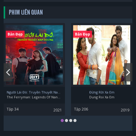
PHIM LIÊN QUAN
Uesugi Shuhei
Bản Đẹp
Bản Đẹp
Shiraishi Sei
Takito Kenichi
Người Lái Đò: Truyền Thuyết Nam Dương
Đừng Rời Xa Em
The Ferryman: Legends Of Nanyang
Dung Roi Xa Em
Tập 34
Tập 206
2021
2019
Inagaki Goro và Ayano Go