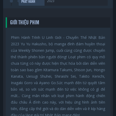
2023
PHÁT HÀNH
GIỚI THIỆU PHIM
Phim Hành Trình U Linh Giới - Chuyển Thể Nhật Bản
2023 Yu Yu Hakusho, bộ manga đình đám huyền thoại
của Weekly Shonen Jump, cuối cùng cũng được chuyển
thể thành phiên bản người đóng! Loạt phim có quy mô
chưa từng có này được hiện thực hóa bởi dàn diễn viên
toàn sao bao gồm Kitamura Takumi, Shison Jun, Hongo
Kanata, Uesugi Shuhei, Shiraishi Sei, Takito Kenichi,
Inagaki Goro và Ayano Go.Sức mạnh đến từ quyết tâm
bảo vệ, so với sức mạnh đến từ việc không có gì để
mất... Cùng mãn nhãn với loạt phim hành động chiến
đấu châu Á đỉnh cao này, với hiệu ứng hình ảnh tiên
tiến, đẳng cấp thế giới và do dàn diễn viên và ê kíp hàng
đầu của làng giải trí Nhật Bản mang đến!