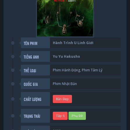
Hành Trình U Linh Giới
TÊN PHIM
Yu Yu Hakusho
TIẾNG ANH
Phim Hành Động
,
Phim Tâm Lý
THỂ LOẠI
Phim Nhật Bản
QUỐC GIA
Bản Đẹp
CHẤT LƯỢNG
Tập 5
Phụ Đề
TRẠNG THÁI