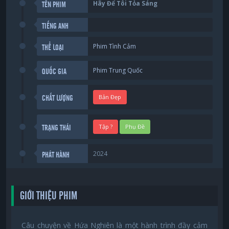
Hãy Để Tôi Tỏa Sáng
TÊN PHIM
TIẾNG ANH
Phim Tình Cảm
THỂ LOẠI
Phim Trung Quốc
QUỐC GIA
Bản Đẹp
CHẤT LƯỢNG
Tập ?
Phụ Đề
TRẠNG THÁI
2024
PHÁT HÀNH
GIỚI THIỆU PHIM
Câu chuyện về Hứa Nghiên là một hành trình đầy cảm