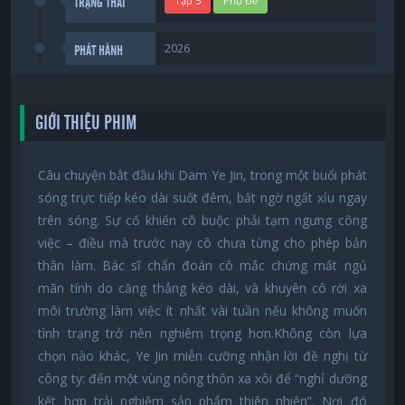
Tập 5
Phụ Đề
TRẠNG THÁI
2026
PHÁT HÀNH
GIỚI THIỆU PHIM
Câu chuyện bắt đầu khi Dam Ye Jin, trong một buổi phát
sóng trực tiếp kéo dài suốt đêm, bất ngờ ngất xỉu ngay
trên sóng. Sự cố khiến cô buộc phải tạm ngưng công
việc – điều mà trước nay cô chưa từng cho phép bản
thân làm. Bác sĩ chẩn đoán cô mắc chứng mất ngủ
mãn tính do căng thẳng kéo dài, và khuyên cô rời xa
môi trường làm việc ít nhất vài tuần nếu không muốn
tình trạng trở nên nghiêm trọng hơn.Không còn lựa
chọn nào khác, Ye Jin miễn cưỡng nhận lời đề nghị từ
công ty: đến một vùng nông thôn xa xôi để “nghỉ dưỡng
kết hợp trải nghiệm sản phẩm thiên nhiên”. Nơi đó