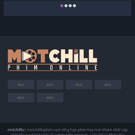
motchilltv
| motchilltvphim.com tổng hợp phim hay mới nhanh nhất cập
nhật liên tục hằng ngày và nguồn trên internet - Liên Hệ và Khiếu Nại