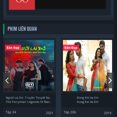
PHIM LIÊN QUAN
Bản Đẹp
Bản Đẹp
Người Lái Đò: Truyền Thuyết Nam Dương
Đừng Rời Xa Em
The Ferryman: Legends Of Nanyang
Dung Roi Xa Em
Tập 34
Tập 206
2021
2019