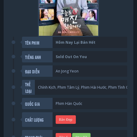
Hôm Nay Lại Bán Hết
TÊN PHIM
Sold Out On You
TIẾNG ANH
An Jong Yeon
ĐẠO DIỄN
THỂ
Chính Kịch
,
Phim Tâm Lý
,
Phim Hài Hước
,
Phim Tình Cảm
LOẠI
Phim Hàn Quốc
QUỐC GIA
Bản Đẹp
CHẤT LƯỢNG