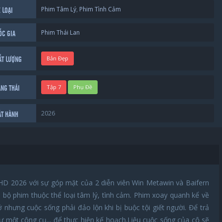
Phim Tâm Lý
,
Phim Tình Cảm
 LOẠI
Phim Thái Lan
ỐC GIA
Bản Đẹp
ẤT LƯỢNG
Tập 7
Phụ Đề
ẠNG THÁI
2026
ÁT HÀNH
HD 2026 với sự góp mặt của 2 diễn viên Win Metawin và Baifern
 bộ phim thuộc thể loại tâm lý, tình cảm. Phim xoay quanh kể về
ở nhưng cuộc sống phải đảo lộn khi bị buộc tội giết người. Để trả
ư một công cụ... để thực hiện kế hoạch.Liệu cuộc sống của cô sẽ