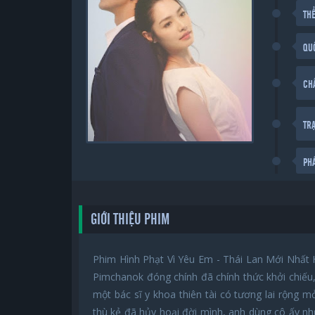
THỂ
QU
CH
TR
PH
GIỚI THIỆU PHIM
Phim Hình Phạt Vì Yêu Em - Thái Lan Mới Nhất 
Pimchanok đóng chính đã chính thức khởi chiếu,
một bác sĩ y khoa thiên tài có tương lai rộng m
thù kẻ đã hủy hoại đời mình, anh dùng cô ấy nh