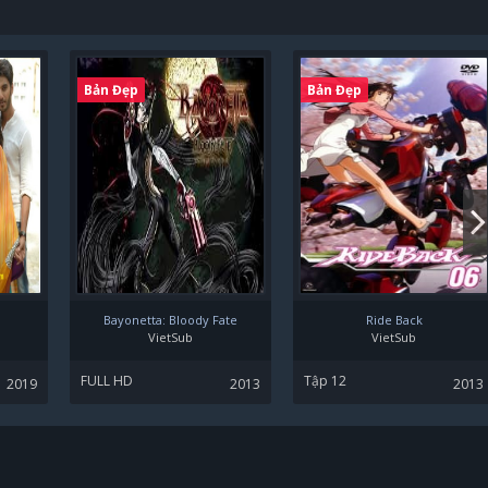
Bản Đẹp
Bản Đẹp
Bayonetta: Bloody Fate
Ride Back
VietSub
VietSub
FULL HD
Tập 12
2019
2013
2013