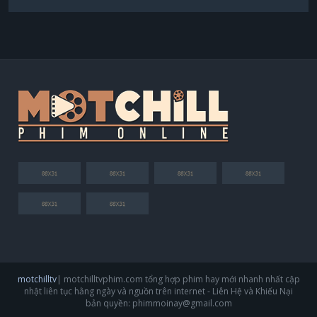
motchilltv
| motchilltvphim.com tổng hợp phim hay mới nhanh nhất cập
nhật liên tục hằng ngày và nguồn trên internet - Liên Hệ và Khiếu Nại
bản quyền:
phimmoinay@gmail.com