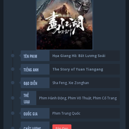
Họa Giang Hồ: Bất Lương Soái
TÊN PHIM
The Story of Yuan Tiangang
TIẾNG ANH
Sha Feng
,
Xie Zonghan
ĐẠO DIỄN
THỂ
Phim Hành Động
,
Phim Võ Thuật
,
Phim Cổ Trang
LOẠI
Phim Trung Quốc
QUỐC GIA
Bản Đẹp
CHẤT LƯỢNG