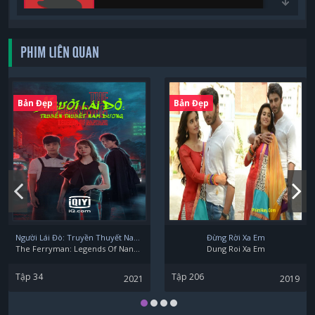
PHIM LIÊN QUAN
Mao Xiao Hui
Bản Đẹp
Bản Đẹp
Min Zeng
Người Lái Đò: Truyền Thuyết Nam Dương
Đừng Rời Xa Em
The Ferryman: Legends Of Nanyang
Dung Roi Xa Em
Tập 34
Tập 206
2021
2019