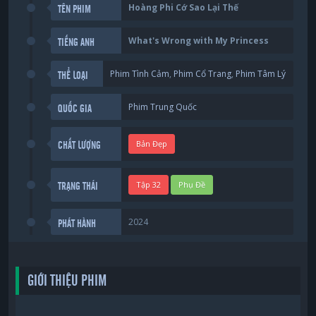
Hoàng Phi Cớ Sao Lại Thế
TÊN PHIM
What's Wrong with My Princess
TIẾNG ANH
Phim Tình Cảm
,
Phim Cổ Trang
,
Phim Tâm Lý
THỂ LOẠI
Phim Trung Quốc
QUỐC GIA
Bản Đẹp
CHẤT LƯỢNG
Tập 32
Phụ Đề
TRẠNG THÁI
2024
PHÁT HÀNH
GIỚI THIỆU PHIM