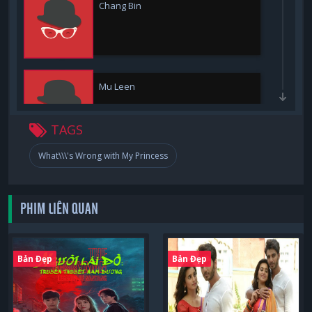
Chang Bin
Mu Leen
TAGS
What\\\'s Wrong with My Princess
Li Shiyao
PHIM LIÊN QUAN
Wu Hao
Bản Đẹp
Bản Đẹp