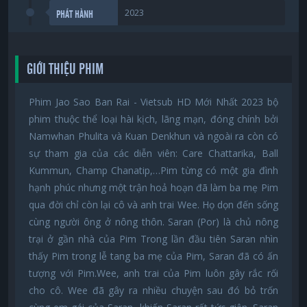
2023
PHÁT HÀNH
GIỚI THIỆU PHIM
Phim Jao Sao Ban Rai - Vietsub HD Mới Nhất 2023 bộ
phim thuộc thể loại hài kịch, lãng mạn, đóng chính bởi
Namwhan Phulita và Kuan Denkhun và ngoài ra còn có
sự tham gia của các diễn viên: Care Chattarika, Ball
Kummun, Champ Chanatip,…Pim từng có một gia đình
hạnh phúc nhưng một trận hoả hoạn đã làm ba mẹ Pim
qua đời chỉ còn lại cô và anh trai Wee. Họ dọn đến sống
cùng người ông ở nông thôn. Saran (Por) là chủ nông
trại ở gần nhà của Pim Trong lần đầu tiên Saran nhìn
thấy Pim trong lễ tang ba mẹ của Pim, Saran đã có ấn
tượng với Pim.Wee, anh trai của Pim luôn gây rắc rối
cho cô. Wee đã gây ra nhiều chuyện sau đó bỏ trốn