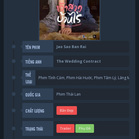
Jao Sao Ban Rai
TÊN PHIM
The Wedding Contract
TIẾNG ANH
THỂ
Phim Tình Cảm
,
Phim Hài Hước
,
Phim Tâm Lý
,
Lãng Mạng
LOẠI
Phim Thái Lan
QUỐC GIA
Bản Đẹp
CHẤT LƯỢNG
Trailer
Phụ Đề
TRẠNG THÁI