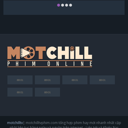
motchilltv
| motchilltvphim.com tổng hợp phim hay mới nhanh nhất cập
nhật liên tục hằng ngày và nguồn trên internet - Liên Hệ và Khiếu Nại