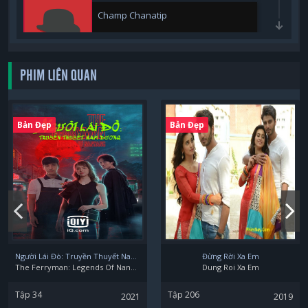
Champ Chanatip
PHIM LIÊN QUAN
Bản Đẹp
Bản Đẹp
Người Lái Đò: Truyền Thuyết Nam Dương
Đừng Rời Xa Em
The Ferryman: Legends Of Nanyang
Dung Roi Xa Em
Tập 34
Tập 206
2021
2019