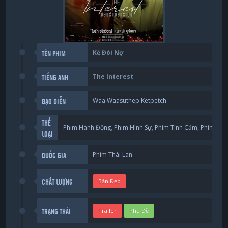
Kẻ Đòi Nợ
TÊN PHIM
The Interest
TIẾNG ANH
Waa Waasuthep Ketpetch
ĐẠO DIỄN
THỂ
Phim Hành Động
,
Phim Hình Sự
,
Phim Tình Cảm
,
Phim Tâm
LOẠI
Phim Thái Lan
QUỐC GIA
Bản Đẹp
CHẤT LƯỢNG
Trailer
Phụ Đề
TRẠNG THÁI