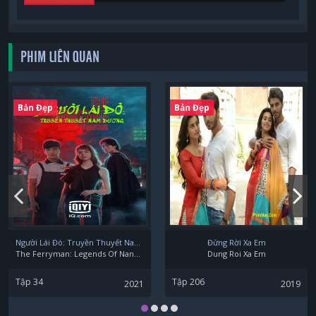
PHIM LIÊN QUAN
Bản Đẹp
Bản Đẹp
Người Lái Đò: Truyền Thuyết Nam Dương
Đừng Rời Xa Em
The Ferryman: Legends Of Nanyang
Dung Roi Xa Em
Tập 34
Tập 206
2021
2019