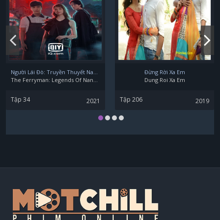
Lee Su Hyun
Nam Yoon Ho
Người Lái Đò: Truyền Thuyết Nam Dương
Đừng Rời Xa Em
The Ferryman: Legends Of Nanyang
Dung Roi Xa Em
Tập 34
Tập 206
2021
2019
Yoo Seung