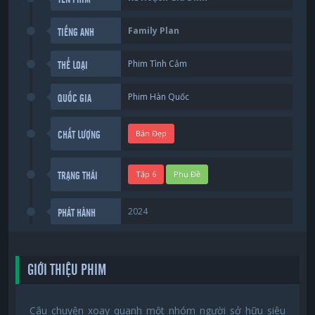
Family Plan
TIẾNG ANH
Phim Tình Cảm
THỂ LOẠI
Phim Hàn Quốc
QUỐC GIA
Bản Đẹp
CHẤT LƯỢNG
Tập 6
Phụ Đề
TRẠNG THÁI
2024
PHÁT HÀNH
GIỚI THIỆU PHIM
Câu chuyện xoay quanh một nhóm người sở hữu siêu