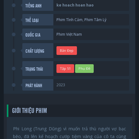
ke hoach hoan hao
TIẾNG ANH
Phim Tình Cảm
,
Phim Tâm Lý
THỂ LOẠI
Phim Việt Nam
QUỐC GIA
Bản Đẹp
CHẤT LƯỢNG
Tập 51
Phụ Đề
TRẠNG THÁI
2023
PHÁT HÀNH
GIỚI THIỆU PHIM
Phi Long (Trung Dũng) vì muốn trả thù người vợ bạc
bẽo, đã lên kế hoạch cướp tiệm vàng của cô ta cùng