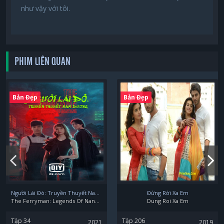
như vậy với tôi.
PHIM LIÊN QUAN
Bản Đẹp
Bản Đẹp
Người Lái Đò: Truyền Thuyết Nam Dương
Đừng Rời Xa Em
The Ferryman: Legends Of Nanyang
Dung Roi Xa Em
Tập 34
Tập 206
2021
2019