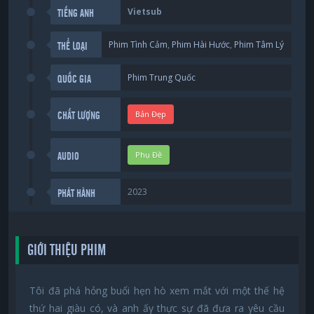
Vietsub
TIẾNG ANH
Phim Tình Cảm
,
Phim Hài Hước
,
Phim Tâm Lý
THỂ LOẠI
Phim Trung Quốc
QUỐC GIA
Bản Đẹp
CHẤT LƯỢNG
Phụ Đề
AUDIO
2023
PHÁT HÀNH
GIỚI THIỆU PHIM
Tôi đã phá hỏng buổi hẹn hò xem mắt với một thế hệ
thứ hai giàu có, và anh ấy thực sự đã đưa ra yêu cầu