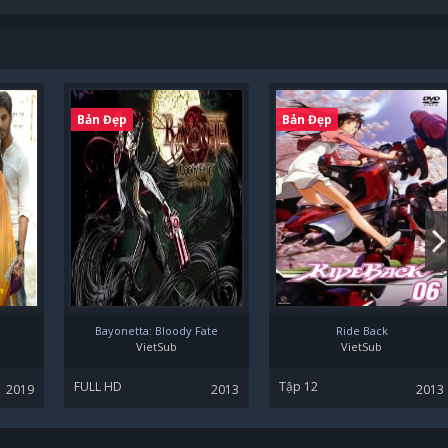
Bản Đẹp
Bản Đẹp
Bayonetta: Bloody Fate
Ride Back
VietSub
VietSub
FULL HD
Tập 12
2019
2013
2013