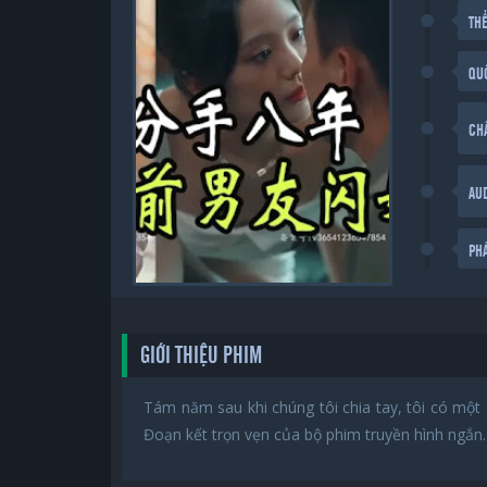
THỂ
QU
CH
AU
PH
GIỚI THIỆU PHIM
Tám năm sau khi chúng tôi chia tay, tôi có một 
Đoạn kết trọn vẹn của bộ phim truyền hình ngắn.