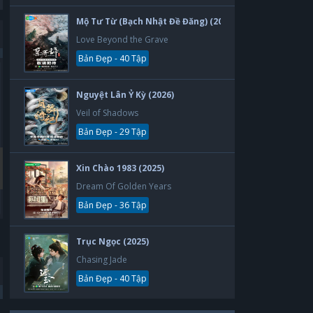
Mộ Tư Từ (Bạch Nhật Đề Đăng) (2026)
Love Beyond the Grave
Bản Đẹp - 40 Tập
Bản Đẹp
Bản Đẹp
Nguyệt Lân Ỷ Kỳ (2026)
Veil of Shadows
Bản Đẹp - 29 Tập
Xin Chào 1983 (2025)
Dream Of Golden Years
Bản Đẹp - 36 Tập
Thẻ Bạn Trai
Yêu Phải Bạn Trai Sao Bắc Đẩu
Trục Ngọc (2025)
Boyfriend Card
Vietsub
Chasing Jade
30 tập
30 tập
2019
2019
Bản Đẹp - 40 Tập