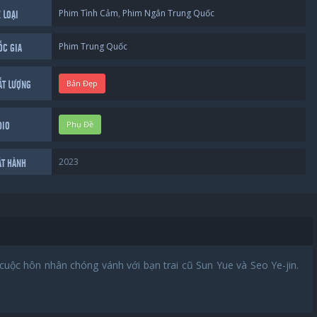
Phim Tình Cảm
,
Phim Ngắn Trung Quốc
 LOẠI
Phim Trung Quốc
ỐC GIA
Bản Đẹp
ẤT LƯỢNG
Phụ Đề
DIO
2023
ÁT HÀNH
cuộc hôn nhân chóng vánh với bạn trai cũ Sun Yue và Seo Ye-jin.