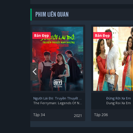
PHIM LIÊN QUAN
Bản Đẹp
Bản Đẹp
Người Lái Đò: Truyền Thuyết Nam Dương
Đừng Rời Xa Em
The Ferryman: Legends Of Nanyang
Dung Roi Xa Em
Tập 34
Tập 206
2021