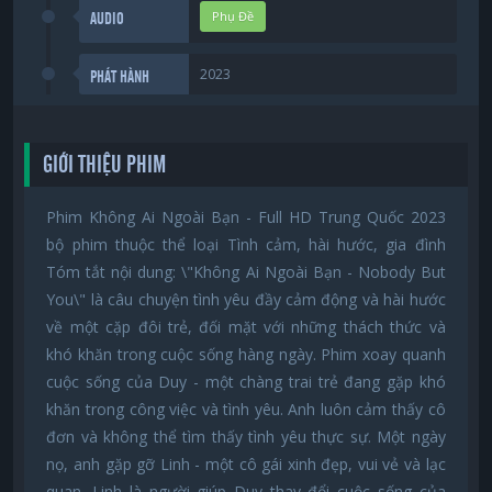
Phụ Đề
AUDIO
2023
PHÁT HÀNH
GIỚI THIỆU PHIM
Phim Không Ai Ngoài Bạn - Full HD Trung Quốc 2023
bộ phim thuộc thể loại Tình cảm, hài hước, gia đình
Tóm tắt nội dung: \"Không Ai Ngoài Bạn - Nobody But
You\" là câu chuyện tình yêu đầy cảm động và hài hước
về một cặp đôi trẻ, đối mặt với những thách thức và
khó khăn trong cuộc sống hàng ngày. Phim xoay quanh
cuộc sống của Duy - một chàng trai trẻ đang gặp khó
khăn trong công việc và tình yêu. Anh luôn cảm thấy cô
đơn và không thể tìm thấy tình yêu thực sự. Một ngày
nọ, anh gặp gỡ Linh - một cô gái xinh đẹp, vui vẻ và lạc
quan. Linh là người giúp Duy thay đổi cuộc sống của