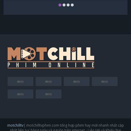
motchilltv
| motchilltvphim.com tổng hợp phim hay mới nhanh nhất cập
nhật liên tục hằng ngày và nguồn trên internet - Liên Hệ và Khiếu Nại