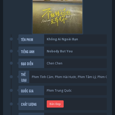
Không Ai Ngoài Bạn
TÊN PHIM
Nobody But You
TIẾNG ANH
Chen Chen
ĐẠO DIỄN
THỂ
Phim Tình Cảm
,
Phim Hài Hước
,
Phim Tâm Lý
,
Phim Gia Đì
LOẠI
Phim Trung Quốc
QUỐC GIA
Bản Đẹp
CHẤT LƯỢNG