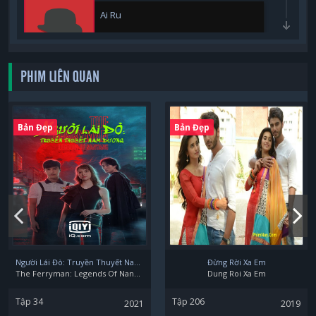
Ai Ru
PHIM LIÊN QUAN
Bản Đẹp
Bản Đẹp
Người Lái Đò: Truyền Thuyết Nam Dương
Đừng Rời Xa Em
The Ferryman: Legends Of Nanyang
Dung Roi Xa Em
Tập 34
Tập 206
2021
2019