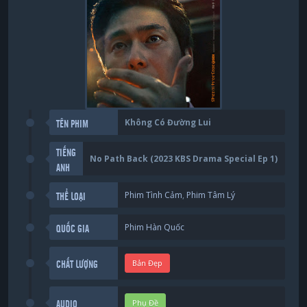
Không Có Đường Lui
TÊN PHIM
TIẾNG
No Path Back (2023 KBS Drama Special Ep 1)
ANH
Phim Tình Cảm
,
Phim Tâm Lý
THỂ LOẠI
Phim Hàn Quốc
QUỐC GIA
Bản Đẹp
CHẤT LƯỢNG
Phụ Đề
AUDIO