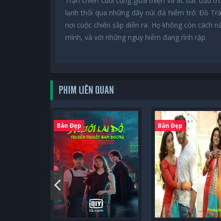
Trận chiến cuối cùng giữa thiện và ác bắt đầu tr
lạnh thổi qua những dãy núi đá hiểm trở. Đồ T
nơi cuộc chiến sắp diễn ra. Họ không còn cách n
mình, và với những nguy hiểm đang rình rập.
PHIM LIÊN QUAN
Bản Đẹp
Bản Đẹp