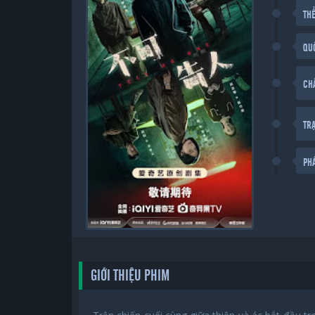
THỂ
QU
CH
TR
PH
GIỚI THIỆU PHIM