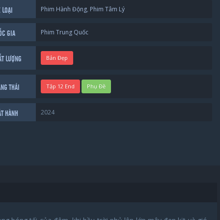
Phim Hành Động
,
Phim Tâm Lý
 LOẠI
Phim Trung Quốc
ỐC GIA
Bản Đẹp
ẤT LƯỢNG
Tập 12 End
Phụ Đề
ẠNG THÁI
2024
ÁT HÀNH