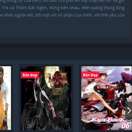
ong bóng tối của đêm, khi bầu trời phủ lên lớp mây đen kịt và gió
rà Trà và Thẩm Bất Ngôn, đứng bên nhau, nhìn xuống thung lũng
ào khác ngoài việc đối mặt với số phận của mình, với tình yêu của
Bản Đẹp
Bản Đẹp