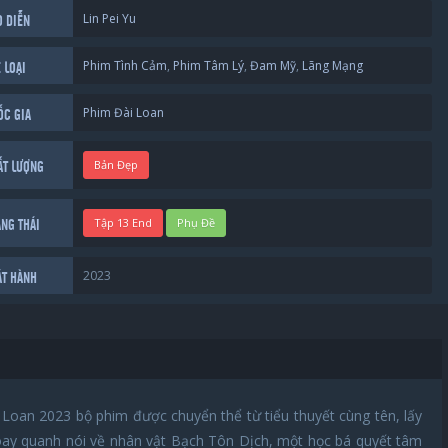
Lin Pei Yu
O DIỄN
Phim Tình Cảm
,
Phim Tâm Lý
,
Đam Mỹ
,
Lãng Mạng
 LOẠI
Phim Đài Loan
ỐC GIA
Bản Đẹp
ẤT LƯỢNG
Tập 13 End
Phụ Đề
ẠNG THÁI
2023
ÁT HÀNH
 Loan 2023 bộ phim được chuyển thể từ tiểu thuyết cùng tên, lấy
xoay quanh nói về nhân vật Bạch Tôn Dịch, một học bá quyết tâm