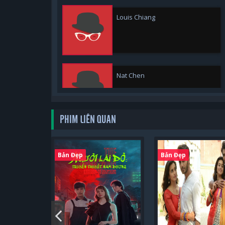
Louis Chiang
Nat Chen
PHIM LIÊN QUAN
Wayne Song
Bản Đẹp
Bản Đẹp
Yi-Chieh Lo