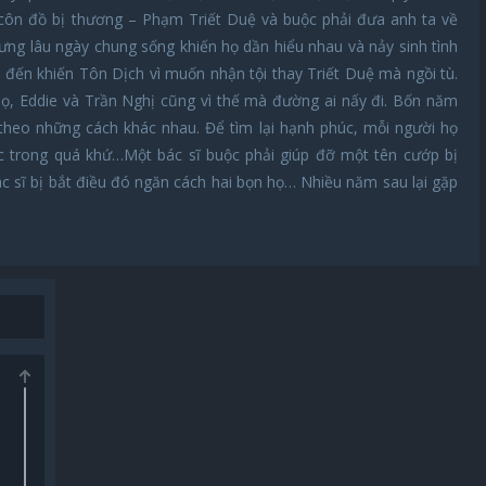
 côn đồ bị thương – Phạm Triết Duệ và buộc phải đưa anh ta về
ng lâu ngày chung sống khiến họ dần hiểu nhau và nảy sinh tình
đến khiến Tôn Dịch vì muốn nhận tội thay Triết Duệ mà ngồi tù.
họ, Eddie và Trần Nghị cũng vì thế mà đường ai nấy đi. Bốn năm
 theo những cách khác nhau. Để tìm lại hạnh phúc, mỗi người họ
iếc trong quá khứ…Một bác sĩ buộc phải giúp đỡ một tên cướp bị
c sĩ bị bắt điều đó ngăn cách hai bọn họ… Nhiều năm sau lại gặp