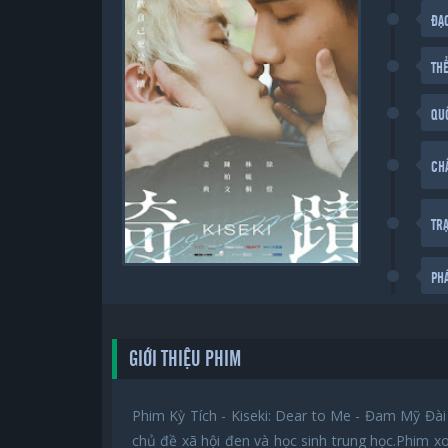
ĐẠ
THỂ
QU
CH
TR
PH
GIỚI THIỆU PHIM
Phim Kỳ Tích - Kiseki: Dear to Me - Đam Mỹ Đài
chủ đề xã hội đen và học sinh trung học.Phim 