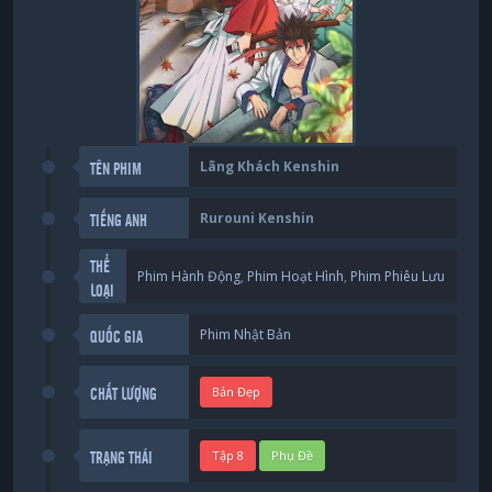
Lãng Khách Kenshin
TÊN PHIM
Rurouni Kenshin
TIẾNG ANH
THỂ
Phim Hành Động
,
Phim Hoạt Hình
,
Phim Phiêu Lưu
LOẠI
Phim Nhật Bản
QUỐC GIA
Bản Đẹp
CHẤT LƯỢNG
Tập 8
Phụ Đề
TRẠNG THÁI