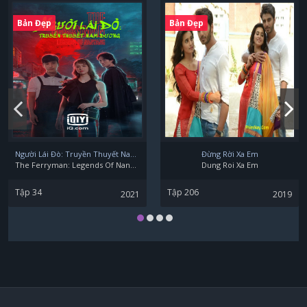
Bản Đẹp
Bản Đẹp
Saori Onishi
Yuma Uchida
Người Lái Đò: Truyền Thuyết Nam Dương
Đừng Rời Xa Em
The Ferryman: Legends Of Nanyang
Dung Roi Xa Em
Tập 34
Tập 206
2021
2019
Satoshi Hino