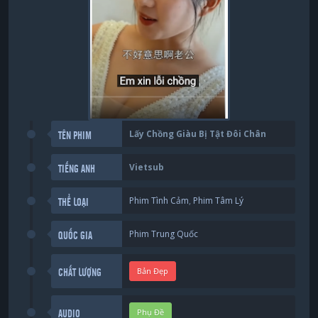
Lấy Chồng Giàu Bị Tật Đôi Chân
TÊN PHIM
Vietsub
TIẾNG ANH
Phim Tình Cảm
,
Phim Tâm Lý
THỂ LOẠI
Phim Trung Quốc
QUỐC GIA
Bản Đẹp
CHẤT LƯỢNG
Phụ Đề
AUDIO