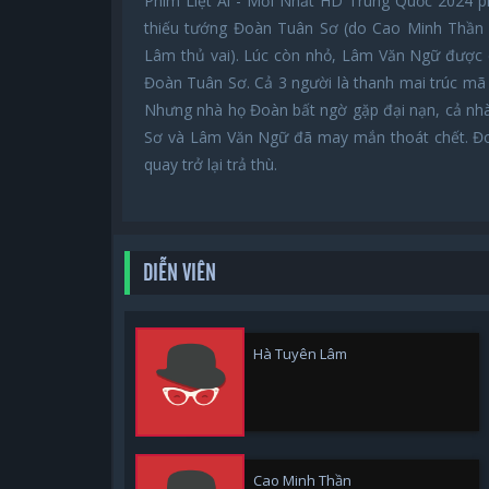
Phim Liệt Ái - Mới Nhất HD Trung Quốc 2024 p
thiếu tướng Đoàn Tuân Sơ (do Cao Minh Thần 
Lâm thủ vai). Lúc còn nhỏ, Lâm Văn Ngữ được ch
Đoàn Tuân Sơ. Cả 3 người là thanh mai trúc mã 
Nhưng nhà họ Đoàn bất ngờ gặp đại nạn, cả nhà 
Sơ và Lâm Văn Ngữ đã may mắn thoát chết. Đoà
quay trở lại trả thù.
DIỄN VIÊN
Hà Tuyên Lâm
Cao Minh Thần