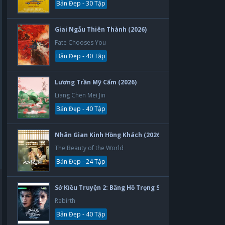
Bản Đẹp - 30 Tập
Giai Ngẫu Thiên Thành (2026)
Kịch
Fate Chooses You
Bản Đẹp - 40 Tập
Lương Trần Mỹ Cẩm (2026)
Liang Chen Mei Jin
Bản Đẹp - 40 Tập
Nhân Gian Kinh Hồng Khách (2026)
The Beauty of the World
Bản Đẹp - 24 Tập
Sở Kiều Truyện 2: Băng Hồ Trọng Sinh (2026)
Rebirth
Bản Đẹp - 40 Tập