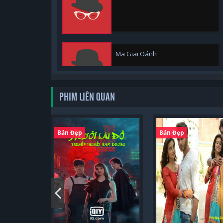
Mã Giai Oánh
PHIM LIÊN QUAN
Tôn Tống
Bản Đẹp
Bản Đẹp