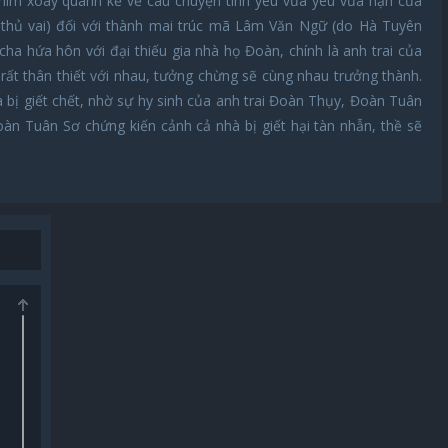
him xoay quanh kể về câu chuyện tình yêu vừa yêu vừa hận của
thủ vai) đối với thành mai trúc mã Lâm Văn Ngữ (do Hà Tuyên
a hứa hôn với đại thiếu gia nhà họ Đoàn, chính là anh trai của
rất thân thiết với nhau, tưởng chừng sẽ cùng nhau trưởng thành.
bị giết chết, nhờ sự hy sinh của anh trai Đoàn Thụy, Đoàn Tuân
n Tuân Sơ chứng kiến cảnh cả nhà bị giết hại tàn nhẫn, thề sẽ