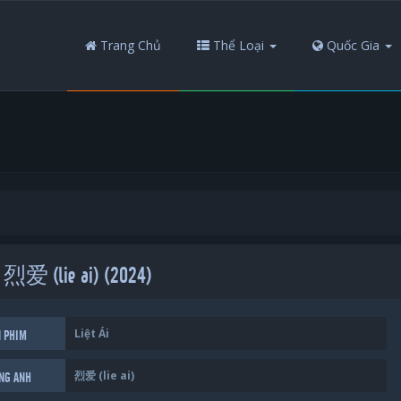
Trang Chủ
Thể Loại
Quốc Gia
 - 烈爱 (lie ai) (2024)
Liệt Ái
N PHIM
烈爱 (lie ai)
ẾNG ANH