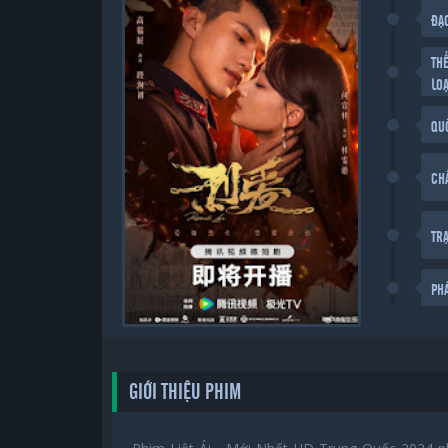
ĐẠ
TH
LOẠ
QU
CH
TR
PH
GIỚI THIỆU PHIM