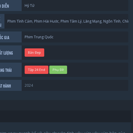
Hỷ Tử
O DIỄN
Ể
Phim Tình Cảm
,
Phim Hài Hước
,
Phim Tâm Lý
,
Lãng Mạng
,
Ngôn Tình
,
Chính 
I
Phim Trung Quốc
ỐC GIA
Bản Đẹp
ẤT LƯỢNG
Tập 24 End
Phụ Đề
ẠNG THÁI
2024
ÁT HÀNH