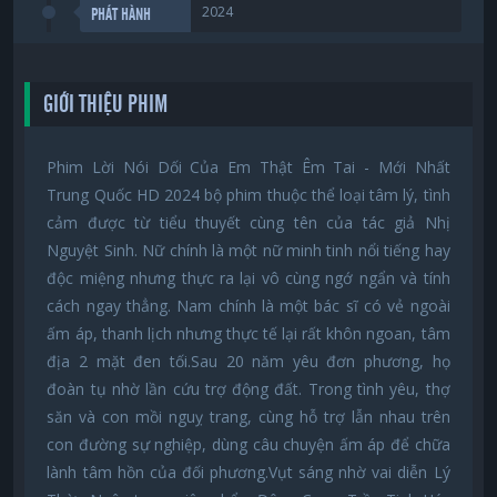
2024
PHÁT HÀNH
GIỚI THIỆU PHIM
Phim Lời Nói Dối Của Em Thật Êm Tai - Mới Nhất
Trung Quốc HD 2024 bộ phim thuộc thể loại tâm lý, tình
cảm được từ tiểu thuyết cùng tên của tác giả Nhị
Nguyệt Sinh. Nữ chính là một nữ minh tinh nổi tiếng hay
độc miệng nhưng thực ra lại vô cùng ngớ ngẩn và tính
cách ngay thẳng. Nam chính là một bác sĩ có vẻ ngoài
ấm áp, thanh lịch nhưng thực tế lại rất khôn ngoan, tâm
địa 2 mặt đen tối.Sau 20 năm yêu đơn phương, họ
đoàn tụ nhờ lần cứu trợ động đất. Trong tình yêu, thợ
săn và con mồi nguỵ trang, cùng hỗ trợ lẫn nhau trên
con đường sự nghiệp, dùng câu chuyện ấm áp để chữa
lành tâm hồn của đối phương.Vụt sáng nhờ vai diễn Lý