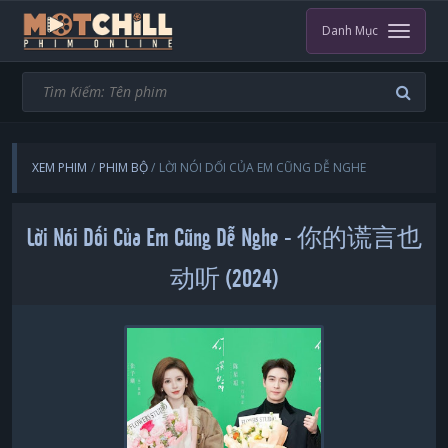
Danh Mục
XEM PHIM
PHIM BỘ
LỜI NÓI DỐI CỦA EM CŨNG DỄ NGHE
Lời Nói Dối Của Em Cũng Dễ Nghe - 你的谎言也
动听 (2024)