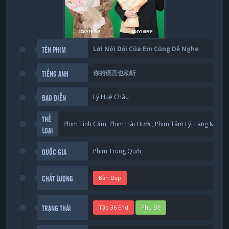
Lời Nói Dối Của Em Cũng Dễ Nghe
TÊN PHIM
你的谎言也动听
TIẾNG ANH
Lý Huệ Châu
ĐẠO DIỄN
THỂ
Phim Tình Cảm
,
Phim Hài Hước
,
Phim Tâm Lý
,
Lãng Mạng
,
LOẠI
Phim Trung Quốc
QUỐC GIA
Bản Đẹp
CHẤT LƯỢNG
Tập 36 End
Phụ Đề
TRẠNG THÁI