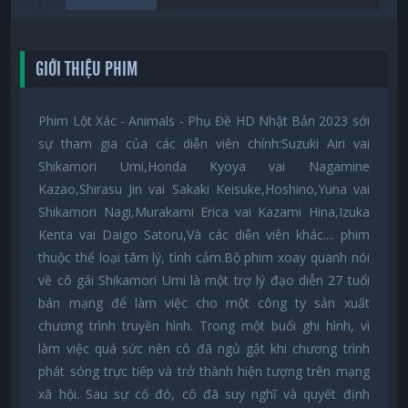
GIỚI THIỆU PHIM
Phim Lột Xác - Animals - Phụ Đề HD Nhật Bản 2023 sới
sự tham gia của các diễn viên chính:Suzuki Airi vai
Shikamori Umi,Honda Kyoya vai Nagamine
Kazao,Shirasu Jin vai Sakaki Keisuke,Hoshino,Yuna vai
Shikamori Nagi,Murakami Erica vai Kazami Hina,Izuka
Kenta vai Daigo Satoru,Và các diễn viên khác.... phim
thuộc thể loại tâm lý, tình cảm.Bộ phim xoay quanh nói
về cô gái Shikamori Umi là một trợ lý đạo diễn 27 tuổi
bán mạng để làm việc cho một công ty sản xuất
chương trình truyền hình. Trong một buổi ghi hình, vì
làm việc quá sức nên cô đã ngủ gật khi chương trình
phát sóng trực tiếp và trở thành hiện tượng trên mạng
xã hội. Sau sự cố đó, cô đã suy nghĩ và quyết định