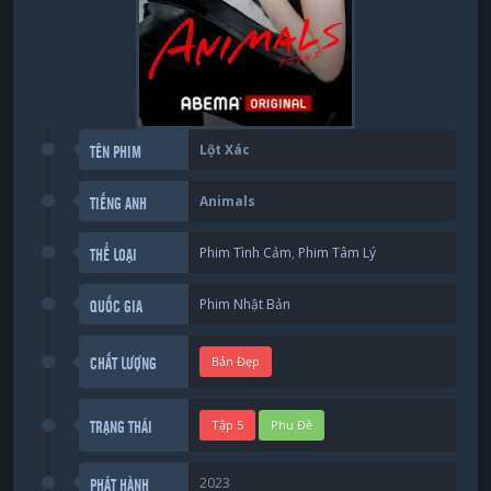
Lột Xác
TÊN PHIM
Animals
TIẾNG ANH
Phim Tình Cảm
,
Phim Tâm Lý
THỂ LOẠI
Phim Nhật Bản
QUỐC GIA
Bản Đẹp
CHẤT LƯỢNG
Tập 5
Phụ Đề
TRẠNG THÁI
2023
PHÁT HÀNH