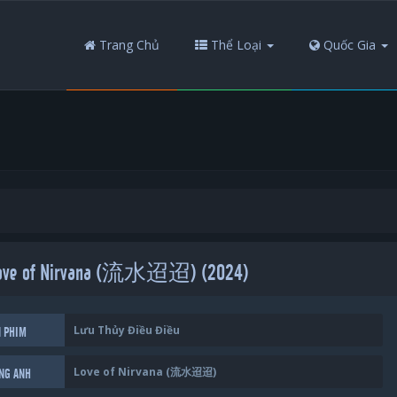
Trang Chủ
Thể Loại
Quốc Gia
- Love of Nirvana (流水迢迢) (2024)
Lưu Thủy Điều Điều
N PHIM
Love of Nirvana (流水迢迢)
ẾNG ANH