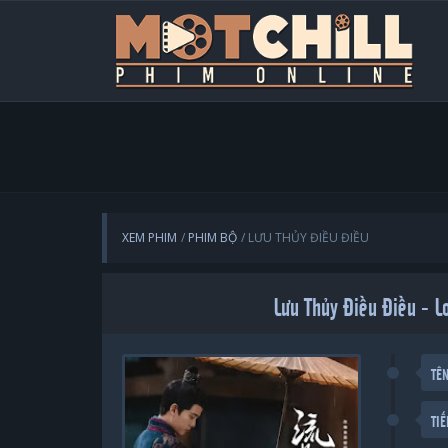
XEM PHIM
PHIM BỘ
LƯU THỦY ĐIỀU ĐIỀU
Lưu Thủy Điều Điều 
TÊ
TI