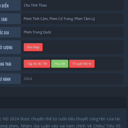
Chu Tĩnh Thao
O DIỄN
Phim Tình Cảm
,
Phim Cổ Trang
,
Phim Tâm Lý
 LOẠI
Phim Trung Quốc
ỐC GIA
Bản Đẹp
ẤT LƯỢNG
Tập 40-40 TM
Phụ Đề
Thuyết Minh
ẠNG THÁI
2024
ÁT HÀNH
 HD 2024 được chuyển thể từ cuốn tiểu thuyết cùng tên của tác
 Trong phim, Nhậm Gia Luân vào vai nam chính Vệ Chiêu/ Tiêu Vô