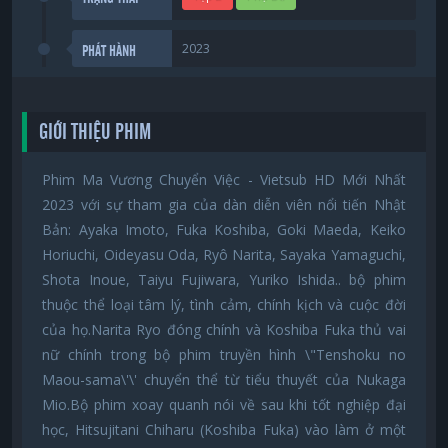
2023
PHÁT HÀNH
GIỚI THIỆU PHIM
Phim Ma Vương Chuyển Việc - Vietsub HD Mới Nhất
2023 với sự tham gia của dàn diễn viên nổi tiến Nhật
Bản: Ayaka Imoto, Fuka Koshiba, Goki Maeda, Keiko
Horiuchi, Oideyasu Oda, Ryô Narita, Sayaka Yamaguchi,
Shota Inoue, Taiyu Fujiwara, Yuriko Ishida.. bộ phim
thuộc thể loại tâm lý, tình cảm, chính kịch và cuộc đời
của họ.Narita Ryo đóng chính và Koshiba Fuka thủ vai
nữ chính trong bộ phim truyền hình \"Tenshoku no
Maou-sama\'\' chuyển thể từ tiểu thuyết của Nukaga
Mio.Bộ phim xoay quanh nói về sau khi tốt nghiệp đại
học, Hitsujitani Chiharu (Koshiba Fuka) vào làm ở một