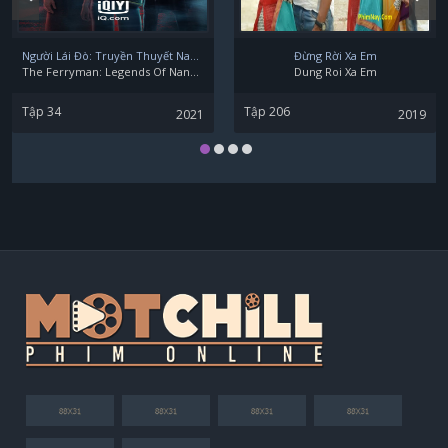
Ryô Narita
Người Lái Đò: Truyền Thuyết Nam Dương
Đừng Rời Xa Em
The Ferryman: Legends Of Nanyang
Dung Roi Xa Em
Tập 34
Tập 206
2021
2019
Sayaka Yamaguchi
Shota Inoue
Taiyu Fujiwara