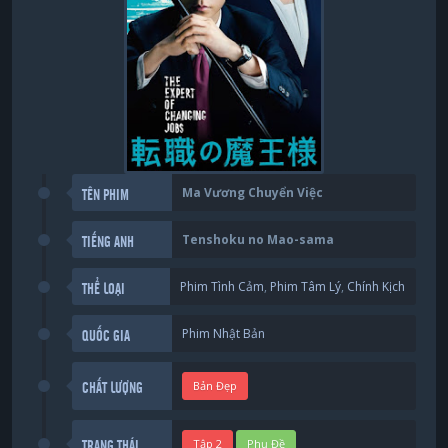
Ma Vương Chuyển Việc
TÊN PHIM
Tenshoku no Mao-sama
TIẾNG ANH
Phim Tình Cảm
,
Phim Tâm Lý
,
Chính Kịch
THỂ LOẠI
Phim Nhật Bản
QUỐC GIA
Bản Đẹp
CHẤT LƯỢNG
Tập 2
Phụ Đề
TRẠNG THÁI