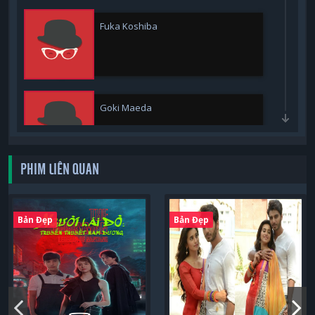
Fuka Koshiba
Goki Maeda
PHIM LIÊN QUAN
Keiko Horiuchi
Bản Đẹp
Bản Đẹp
Oideyasu Oda