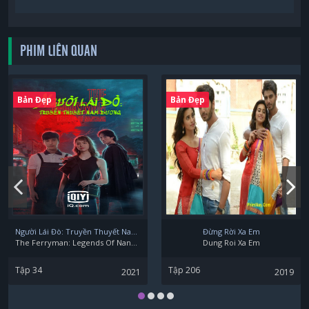
PHIM LIÊN QUAN
Bản Đẹp
Bản Đẹp
Người Lái Đò: Truyền Thuyết Nam Dương
Đừng Rời Xa Em
The Ferryman: Legends Of Nanyang
Dung Roi Xa Em
Tập 34
Tập 206
2021
2019