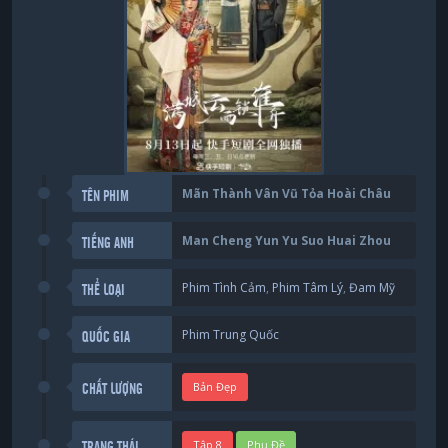
Mãn Thành Vân Vũ Tỏa Hoài Châu
TÊN PHIM
Man Cheng Yun Yu Suo Huai Zhou
TIẾNG ANH
Phim Tình Cảm
,
Phim Tâm Lý
,
Đam Mỹ
THỂ LOẠI
Phim Trung Quốc
QUỐC GIA
Bản Đẹp
CHẤT LƯỢNG
Tập 8
Phụ Đề
TRẠNG THÁI