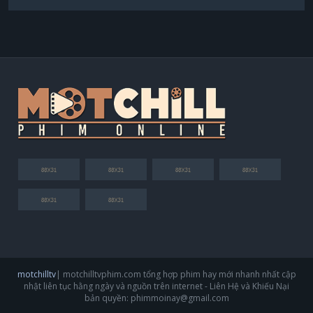
motchilltv
| motchilltvphim.com tổng hợp phim hay mới nhanh nhất cập
nhật liên tục hằng ngày và nguồn trên internet - Liên Hệ và Khiếu Nại
bản quyền:
phimmoinay@gmail.com