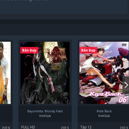
Bản Đẹp
Bản Đẹp
Bayonetta: Bloody Fate
Ride Back
VietSub
VietSub
FULL HD
Tập 12
2019
2013
2013