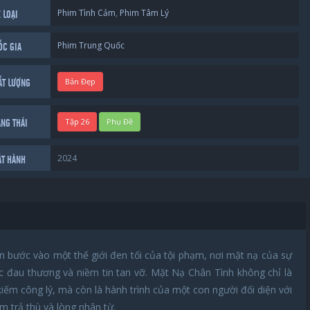
Phim Tình Cảm
,
Phim Tâm Lý
 LOẠI
Phim Trung Quốc
ỐC GIA
Bản Đẹp
ẤT LƯỢNG
Tập 26
Phụ Đề
ẠNG THÁI
2024
ÁT HÀNH
an bước vào một thế giới đen tối của tội phạm, nơi mặt nạ của sự
 đau thương và niềm tin tan vỡ. Mặt Nạ Chân Tình không chỉ là
kiếm công lý, mà còn là hành trình của một con người đối diện với
 trả thù và lòng nhân từ.