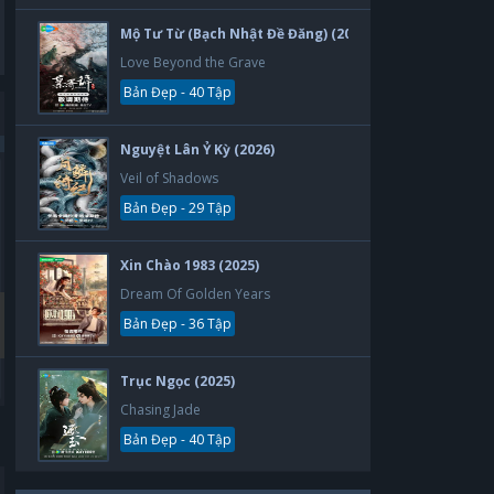
Mộ Tư Từ (Bạch Nhật Đề Đăng) (2026)
Love Beyond the Grave
Bản Đẹp - 40 Tập
Nguyệt Lân Ỷ Kỳ (2026)
Veil of Shadows
Bản Đẹp
Bản Đẹp
Bản Đẹp - 29 Tập
Xin Chào 1983 (2025)
Dream Of Golden Years
Bản Đẹp - 36 Tập
Trục Ngọc (2025)
Chasing Jade
Thẻ Bạn Trai
Yêu Phải Bạn Trai Sao Bắc Đẩu
Bản Đẹp - 40 Tập
Boyfriend Card
Vietsub
30 tập
30 tập
2019
2019