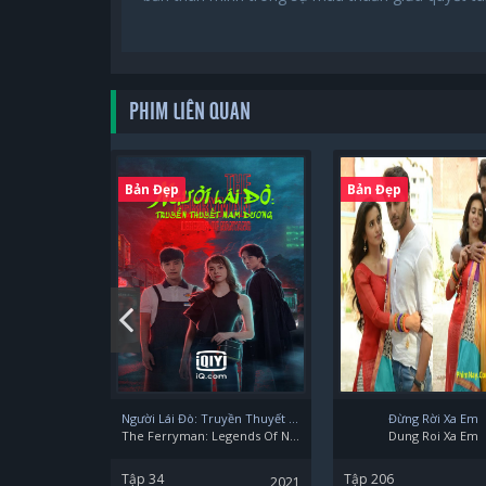
PHIM LIÊN QUAN
Bản Đẹp
Bản Đẹp
Người Lái Đò: Truyền Thuyết Nam Dương
Đừng Rời Xa Em
The Ferryman: Legends Of Nanyang
Dung Roi Xa Em
Tập 34
Tập 206
2021