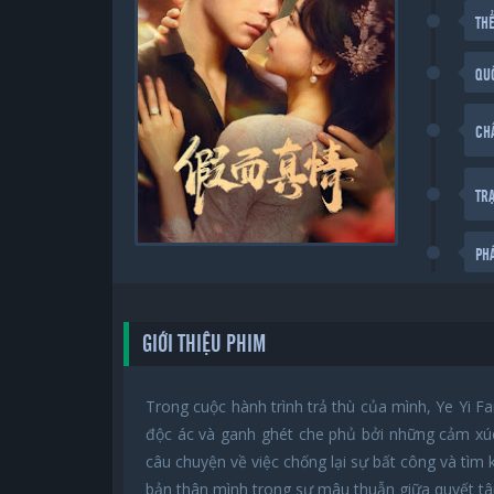
THỂ
QU
CH
TR
PH
GIỚI THIỆU PHIM
Trong cuộc hành trình trả thù của mình, Ye Yi F
độc ác và ganh ghét che phủ bởi những cảm xúc
câu chuyện về việc chống lại sự bất công và tìm 
bản thân mình trong sự mâu thuẫn giữa quyết tâm