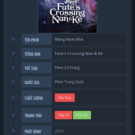
Mộng Nam Kha
TÊN PHIM
Fate's Crossing Nan & Ke
TIẾNG ANH
Phim Cổ Trang
THỂ LOẠI
Phim Trung Quốc
QUỐC GIA
Bản Đẹp
CHẤT LƯỢNG
Tập 24
Phụ Đề
TRẠNG THÁI
2024
PHÁT HÀNH