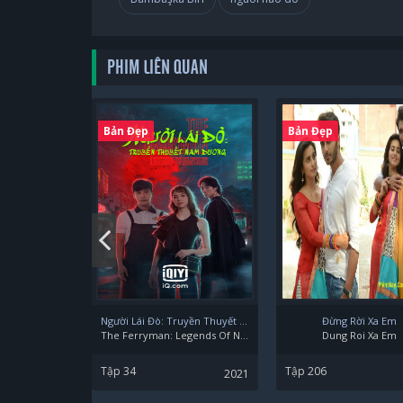
PHIM LIÊN QUAN
Bản Đẹp
Bản Đẹp
Người Lái Đò: Truyền Thuyết Nam Dương
Đừng Rời Xa Em
The Ferryman: Legends Of Nanyang
Dung Roi Xa Em
Tập 34
Tập 206
2021