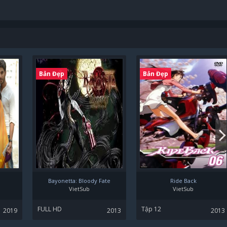
Bản Đẹp
Bản Đẹp
Bayonetta: Bloody Fate
Ride Back
VietSub
VietSub
FULL HD
Tập 12
2019
2013
2013