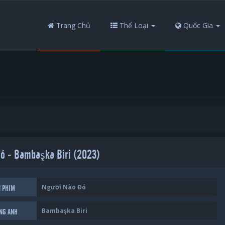
Trang Chủ
Thể Loại
Quốc Gia
ó - Bambaşka Biri (2023)
Người Nào Đó
N PHIM
Bambaşka Biri
ẾNG ANH