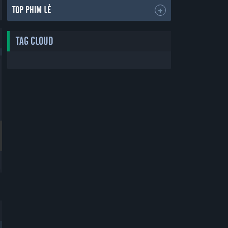
TOP PHIM LẺ
TAG CLOUD
Bản Đẹp
Bản Đẹp
Thẻ Bạn Trai
Yêu Phải Bạn Trai Sao Bắc Đẩu
Boyfriend Card
Vietsub
30 tập
30 tập
2019
2019