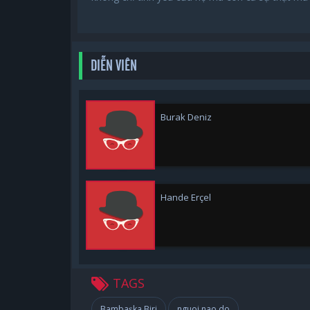
DIỄN VIÊN
Burak Deniz
Hande Erçel
TAGS
Bambaşka Biri
nguoi nao do