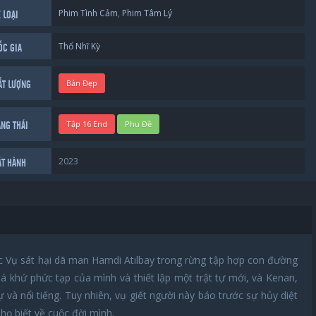
Phim Tình Cảm
,
Phim Tâm Lý
 LOẠI
Thổ Nhĩ Kỳ
ỐC GIA
Bản Đẹp
ẤT LƯỢNG
Tập 16 End
Phụ Đề
ẠNG THÁI
2023
ÁT HÀNH
ụ sát hại dã man Hamdi Atılbay trong rừng tập hợp con đường
uá khứ phức tạp của mình và thiết lập một trật tự mới, và Kenan,
và nổi tiếng. Tuy nhiên, vụ giết người này báo trước sự hủy diệt
họ biết về cuộc đời mình.