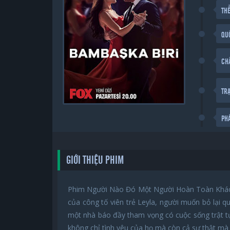
THỂ
QU
CH
TR
PH
GIỚI THIỆU PHIM
Phim Người Nào Đó Một Người Hoàn Toàn Khác V
của công tố viên trẻ Leyla, người muốn bỏ lại q
một nhà báo đầy tham vọng có cuộc sống trật tự 
không chỉ tình yêu của họ mà còn cả sự thật mà 