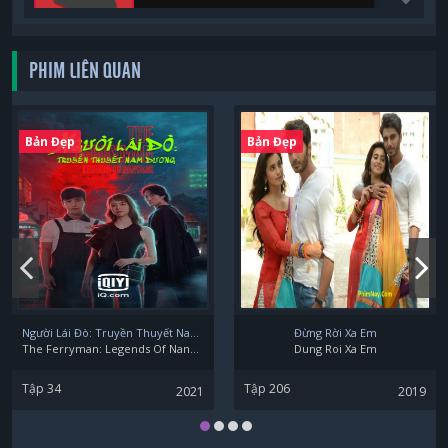
PHIM LIÊN QUAN
Bản Đẹp
Bản Đẹp
Người Lái Đò: Truyền Thuyết Nam Dương
Đừng Rời Xa Em
The Ferryman: Legends Of Nanyang
Dung Roi Xa Em
Tập 34
Tập 206
2021
2019