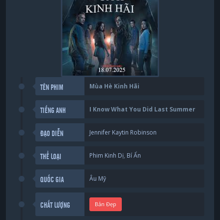
Mùa Hè Kinh Hãi
TÊN PHIM
I Know What You Did Last Summer
TIẾNG ANH
Jennifer Kaytin Robinson
ĐẠO DIỄN
Phim Kinh Dị
,
Bí Ẩn
THỂ LOẠI
Âu Mỹ
QUỐC GIA
Bản Đẹp
CHẤT LƯỢNG