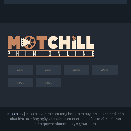
motchilltv
| motchilltvphim.com tổng hợp phim hay mới nhanh nhất cập
nhật liên tục hằng ngày và nguồn trên internet - Liên Hệ và Khiếu Nại
bản quyền:
phimmoinay@gmail.com