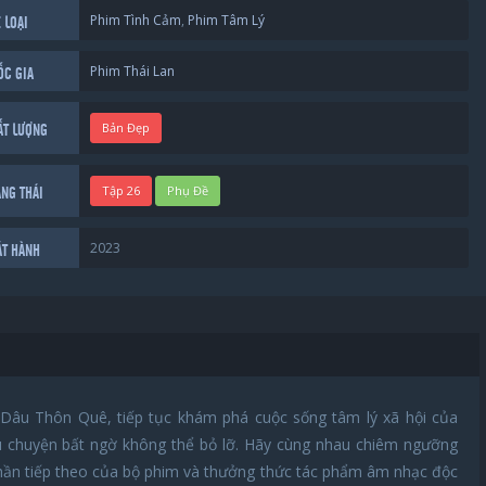
Phim Tình Cảm
,
Phim Tâm Lý
 LOẠI
Phim Thái Lan
ỐC GIA
Bản Đẹp
ẤT LƯỢNG
Tập 26
Phụ Đề
ẠNG THÁI
2023
ÁT HÀNH
 Dâu Thôn Quê, tiếp tục khám phá cuộc sống tâm lý xã hội của
 chuyện bất ngờ không thể bỏ lỡ. Hãy cùng nhau chiêm ngưỡng
hần tiếp theo của bộ phim và thưởng thức tác phẩm âm nhạc độc