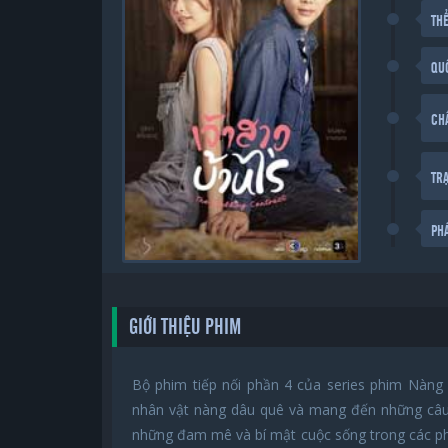
THỂ
QU
CH
TR
PH
GIỚI THIỆU PHIM
Bộ phim tiếp nối phần 4 của series phim Nàng
nhân vật nàng dâu quê và mang đến những câu
những đam mê và bí mật cuộc sống trong các p