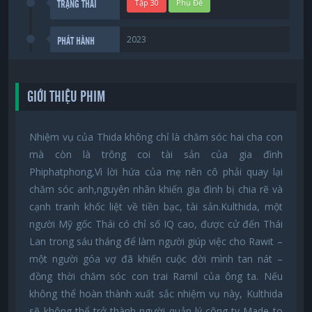
Tập 30
Phụ Đề
TRẠNG THÁI
2023
PHÁT HÀNH
GIỚI THIỆU PHIM
Nhiệm vụ của Thida không chỉ là chăm sóc hai cha con
mà còn là trông coi tài sản của gia đình
Phiphatphong,Vì lời hứa của mẹ nên cô phải quay lại
chăm sóc anh,nguyên nhân khiến gia đình bị chia rẽ và
cạnh tranh khốc liệt về tiền bạc, tài sản.Kulthida, một
người Mỹ gốc Thái có chỉ số IQ cao, được cử đến Thái
Lan trong sáu tháng để làm người giúp việc cho Rawit –
một người góa vợ đã khiến cuộc đời mình tan nát –
đồng thời chăm sóc con trai Ramil của ông ta. Nếu
không thể hoàn thành xuất sắc nhiệm vụ này, Kulthida
sẽ không thể trở thành người quản lý công ty Made to