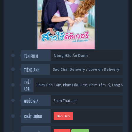
Nàng Hầu Ẩn Danh
TÊN PHIM
Sao Chai Delivery / Love on Delivery
TIẾNG ANH
THỂ
Phim Tình Cảm
,
Phim Hài Hước
,
Phim Tâm Lý
,
Lãng Mạng
LOẠI
Phim Thái Lan
QUỐC GIA
Bản Đẹp
CHẤT LƯỢNG