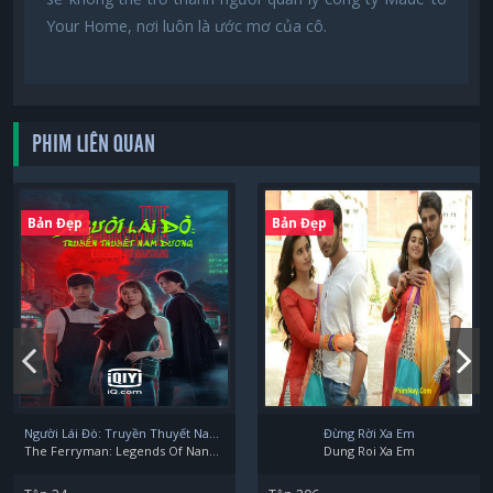
Your Home, nơi luôn là ước mơ của cô.
PHIM LIÊN QUAN
Bản Đẹp
Bản Đẹp
Người Lái Đò: Truyền Thuyết Nam Dương
Đừng Rời Xa Em
The Ferryman: Legends Of Nanyang
Dung Roi Xa Em