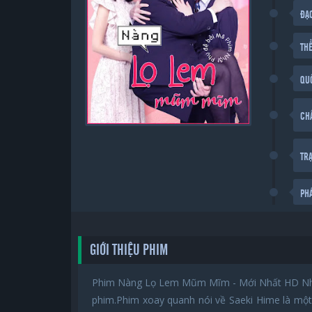
ĐẠ
THỂ
QU
CH
TR
PH
GIỚI THIỆU PHIM
Phim Nàng Lọ Lem Mũm Mĩm - Mới Nhất HD Nhật
phim.Phim xoay quanh nói về Saeki Hime là một