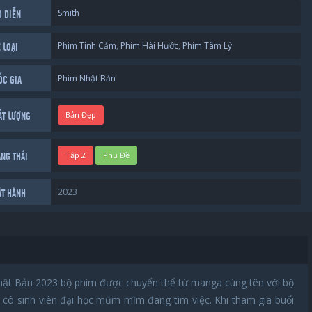
Smith
O DIỄN
Phim Tình Cảm
,
Phim Hài Hước
,
Phim Tâm Lý
 LOẠI
Phim Nhật Bản
ỐC GIA
Bản Đẹp
ẤT LƯỢNG
Tập 2
Phụ Đề
ẠNG THÁI
2023
ÁT HÀNH
 Bản 2023 bộ phim được chuyển thể từ manga cùng tên với bộ
 cô sinh viên đại học mũm mĩm đang tìm việc. Khi tham gia buổi