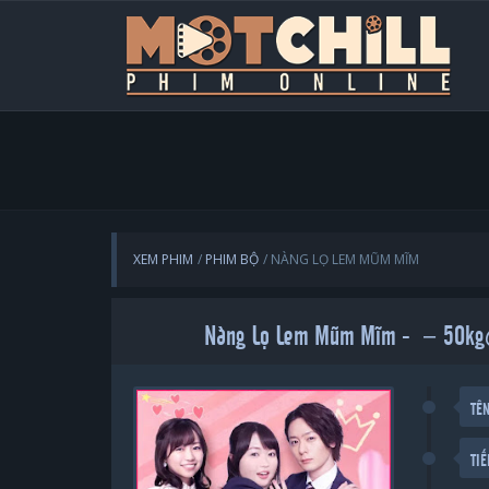
XEM PHIM
PHIM BỘ
NÀNG LỌ LEM MŨM MĨM
Nàng Lọ Lem Mũm Mĩm - －5
TÊ
TI