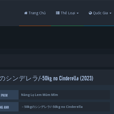
Trang Chủ
Thể Loại
Quốc Gia
0kgのシンデレラ/-50kg no Cinderella (2023)
Nàng Lọ Lem Mũm Mĩm
N PHIM
－50kgのシンデレラ/-50kg no Cinderella
ẾNG ANH