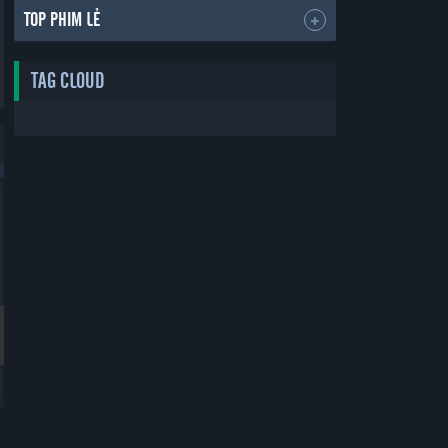
TOP PHIM LẺ
TAG CLOUD
Bản Đẹp
Bản Đẹp
Thẻ Bạn Trai
Yêu Phải Bạn Trai Sao Bắc Đẩu
Boyfriend Card
Vietsub