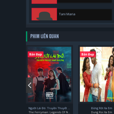
Tani Maria
PHIM LIÊN QUAN
Tsuna Keito
Bản Đẹp
Bản Đẹp
Người Lái Đò: Truyền Thuyết Nam Dương
Đừng Rời Xa Em
The Ferryman: Legends Of Nanyang
Dung Roi Xa Em