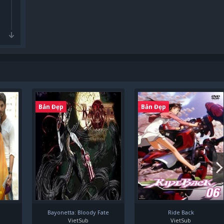
Bản Đẹp
Bản Đẹp
Bayonetta: Bloody Fate
Ride Back
VietSub
VietSub