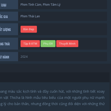
Phim Tình Cảm
,
Phim Tâm Lý
 LOẠI
Phim Thái Lan
ỐC GIA
Bản Đẹp
ẤT LƯỢNG
Tập 8-8TM
Phụ Đề
Thuyết Minh
ẠNG THÁI
2024
ÁT HÀNH
ng màu sắc kịch tính và đầy cuốn hút, với những tình tiết xoay
hân vật Thicha là hình mẫu tiêu biểu của một người phụ nữ mạnh
ng lý cho bản thân, nhưng đồng thời cũng đối diện với những thử