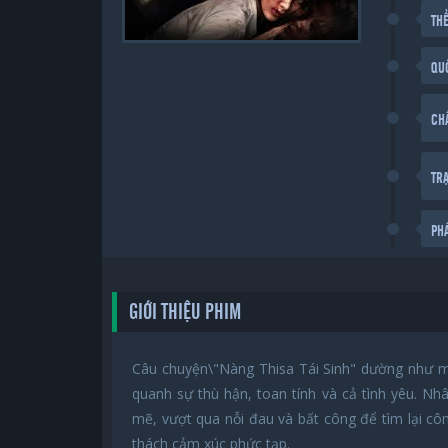
THỂ
QU
CH
TR
PH
GIỚI THIỆU PHIM
Câu chuyện\"Nàng Thisa Tái Sinh" dường như ma
quanh sự thù hận, toan tính và cả tình yêu. N
mẽ, vượt qua nỗi đau và bất công để tìm lại cô
thách cảm xúc phức tạp.