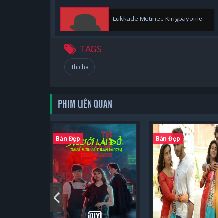
Lukkade Metinee Kingpayome
TAGS
Thicha
Tai Penpak Sirikul
PHIM LIÊN QUAN
Namfon Kullanat Preeyawat
Bản Đẹp
Bản Đẹp