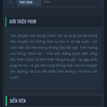
2024
PHÁT HÀNH
GIỚI THIỆU PHIM
Câu chuyện của Bong Cheol Hui và Jung Ha Na trong
Nên Duyên Vợ Chồng thật sự thú vị và hài hước, với
cách dẫn dắt nhẹ nhàng nhưng đầy bất ngờ. Tình huống
của Bong Cheol Hui – một anh chàng quyết tâm sống
độc thân, tránh xa hôn nhân bằng mọi giá – lại gặp phải
Jung Ha Na, cô gái vốn cũng không mặn mà với chuyện
yêu đương, đã tạo nên nhiều tình huống \"dở khóc dở
cười\".
DIỄN VIÊN