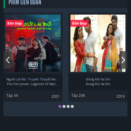
PHIM LIÊN QUAN
Woo Hyun
Bản Đẹp
Bản Đẹp
Kim Mi Ryu
Người Lái Đò: Truyền Thuyết Nam Dương
Đừng Rời Xa Em
The Ferryman: Legends Of Nanyang
Dung Roi Xa Em
Kim Kang-hyun
Tập 34
Tập 206
2021
2019
Song Yi Dam