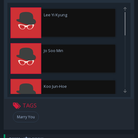
Lee Yi Kyung
Jo Soo Min
Koo Jun-Hoe
TAGS
Marry You
Ji Yi Soo