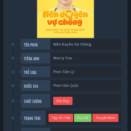
Nên Duyên Vợ Chồng
TÊN PHIM
Marry You
TIẾNG ANH
Phim Tâm Lý
THỂ LOẠI
Phim Hàn Quốc
QUỐC GIA
Bản Đẹp
CHẤT LƯỢNG
Tập 10-1TM
Phụ Đề
Thuyết Minh
TRẠNG THÁI