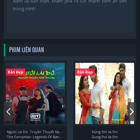
kiếm lại bản thân, khám phá ra sức mạnh tiềm ẩn bên
trong mình.
PHIM LIÊN QUAN
Bản Đẹp
Bản Đẹp
Người Lái Đò: Truyền Thuyết Nam Dương
Đừng Rời Xa Em
The Ferryman: Legends Of Nanyang
Dung Roi Xa Em