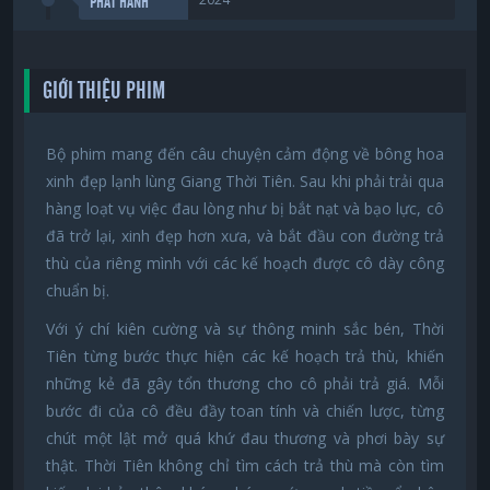
PHÁT HÀNH
GIỚI THIỆU PHIM
Bộ phim mang đến câu chuyện cảm động về bông hoa
xinh đẹp lạnh lùng Giang Thời Tiên. Sau khi phải trải qua
hàng loạt vụ việc đau lòng như bị bắt nạt và bạo lực, cô
đã trở lại, xinh đẹp hơn xưa, và bắt đầu con đường trả
thù của riêng mình với các kế hoạch được cô dày công
chuẩn bị.
Với ý chí kiên cường và sự thông minh sắc bén, Thời
Tiên từng bước thực hiện các kế hoạch trả thù, khiến
những kẻ đã gây tổn thương cho cô phải trả giá. Mỗi
bước đi của cô đều đầy toan tính và chiến lược, từng
chút một lật mở quá khứ đau thương và phơi bày sự
thật. Thời Tiên không chỉ tìm cách trả thù mà còn tìm