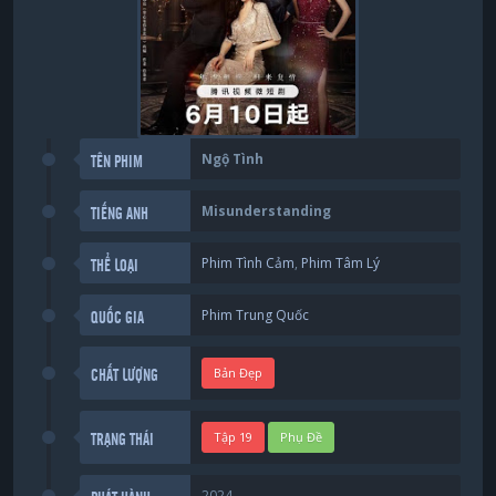
Ngộ Tình
TÊN PHIM
Misunderstanding
TIẾNG ANH
Phim Tình Cảm
,
Phim Tâm Lý
THỂ LOẠI
Phim Trung Quốc
QUỐC GIA
Bản Đẹp
CHẤT LƯỢNG
Tập 19
Phụ Đề
TRẠNG THÁI
2024