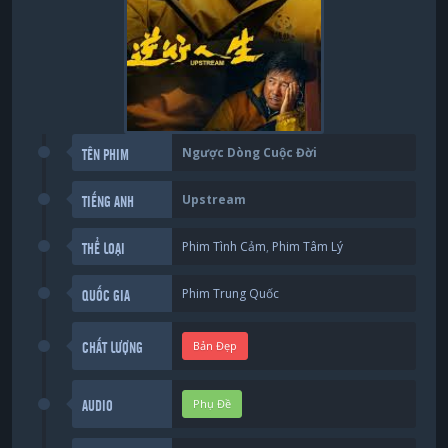
Ngược Dòng Cuộc Đời
TÊN PHIM
Upstream
TIẾNG ANH
Phim Tình Cảm
,
Phim Tâm Lý
THỂ LOẠI
Phim Trung Quốc
QUỐC GIA
Bản Đẹp
CHẤT LƯỢNG
Phụ Đề
AUDIO