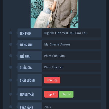
Người Tình Yêu Dấu Của Tôi
TÊN PHIM
My Cherie Amour
TIẾNG ANH
Phim Tình Cảm
THỂ LOẠI
Phim Thái Lan
QUỐC GIA
Bản Đẹp
CHẤT LƯỢNG
Tập 19
Phụ Đề
TRẠNG THÁI
2024
PHÁT HÀNH