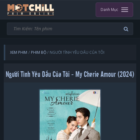
Danh Mục
XEM PHIM
PHIM BỘ
NGƯỜI TÌNH YÊU DẤU CỦA TÔI
Người Tình Yêu Dấu Của Tôi - My Cherie Amour (2024)