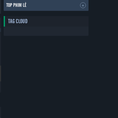
TOP PHIM LẺ
TAG CLOUD
Bản Đẹp
Bản Đẹp
Thẻ Bạn Trai
Yêu Phải Bạn Trai Sao Bắc Đẩu
Boyfriend Card
Vietsub
30 tập
30 tập
2019
2019