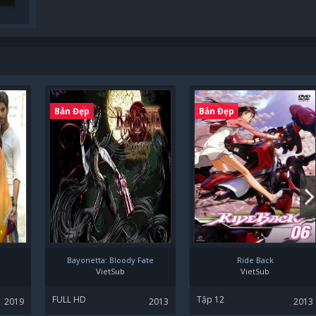
Bản Đẹp
Bản Đẹp
Bayonetta: Bloody Fate
Ride Back
VietSub
VietSub
FULL HD
Tập 12
2019
2013
2013