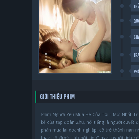
THỂ
QU
CH
TR
PH
GIỚI THIỆU PHIM
Phim Người Yêu Mùa Hè Của Tôi - Mới Nhất Tru
kế của tập đoàn Zhu, nổi tiếng là người quyết 
phán mua lại doanh nghiệp, cô trở thành nạn 
thay, cô được cứu bởi Lin Qingyi, người tình cờ