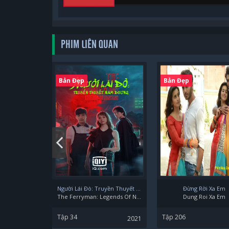
PHIM LIÊN QUAN
Bản Đẹp
Bản Đẹp
Người Lái Đò: Truyền Thuyết Nam Dương
Đừng Rời Xa Em
The Ferryman: Legends Of Nanyang
Dung Roi Xa Em
Tập 34
Tập 206
2021