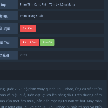
Phim Tình Cảm
,
Phim Tâm Lý
,
Lãng Mạng
 LOẠI
Phim Trung Quốc
ỐC GIA
Bản Đẹp
ẤT LƯỢNG
Tập 18 End
Phụ Đề
ẠNG THÁI
2023
ÁT HÀNH
ng Quốc 2023 bộ phim xoay quanh Zhu Jinhao, ứng cử viên thừa
đoán và hiệu quả, luôn đặt lợi ích lên hàng đầu. Trên đường đàm
nhân của một âm mưu, dẫn đến một vụ tai nạn xe hơi. May mắn
 đi ngang qua.Sau khi tỉnh lại, Zhu Jinhao bị mất trí nhớ và biến