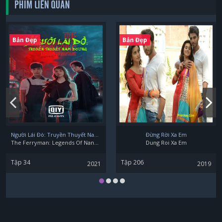
PHIM LIÊN QUAN
Trương Bách Nam
Bản Đẹp
Bản Đẹp
Người Lái Đò: Truyền Thuyết Nam Dương
Đừng Rời Xa Em
The Ferryman: Legends Of Nanyang
Dung Roi Xa Em
Tập 34
Tập 206
2021
2019