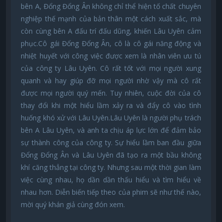
bên A, Đổng Đổng Ân không chỉ thể hiện tố chất chuyên
nghiệp thế mạnh của bản thân một cách xuất sắc, mà
còn cùng bên A đấu trí đấu dũng, khiến Lâu Uyên cảm
phục.Cô gái Đổng Đổng Ân, cô là cô gái năng động và
nhiệt huyết với công việc được xem là nhân viên ưu tú
của công ty Lâu Uyên. Cô rất tốt với mọi người xung
quanh và hay giúp đỡ mọi người nhờ vậy mà cô rất
được mọi người quý mến. Tuy nhiên, cuộc đời của cô
thay đổi khi một hiểu lầm xảy ra và đẩy cô vào tình
huống khó xử với Lâu Uyên.Lâu Uyên là người phụ trách
bên A Lâu Uyên, và anh ta chịu áp lực lớn để đảm bảo
sự thành công của công ty. Sự hiểu lầm ban đầu giữa
Đổng Đổng Ân và Lâu Uyên đã tạo ra một bầu không
khí căng thẳng tại công ty. Nhưng sau một thời gian làm
việc cùng nhau, họ dần dần thấu hiểu và tìm hiểu về
nhau hơn. Diễn biến tiếp theo của phim sẽ như thế nào,
mời quý khán giả cùng đón xem.