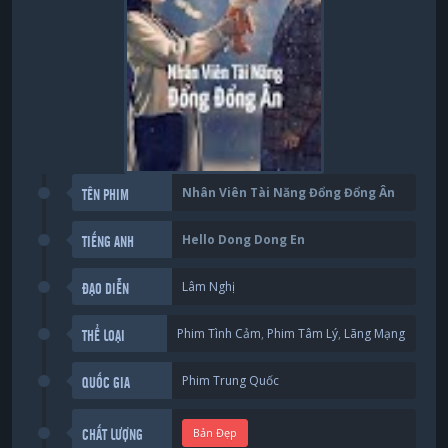
Nhân Viên Tài Năng Đổng Đổng Ân
TÊN PHIM
Hello Dong Dong En
TIẾNG ANH
Lâm Nghị
ĐẠO DIỄN
Phim Tình Cảm
,
Phim Tâm Lý
,
Lãng Mạng
THỂ LOẠI
Phim Trung Quốc
QUỐC GIA
Bản Đẹp
CHẤT LƯỢNG